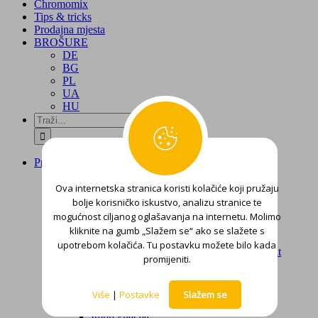
Chromomix
Tips & tricks
Prodajna mjesta
BROŠURE
DE
BG
PL
UA
HU
Traži...
Proizvodi
Unutarnji zidovi
Ova internetska stranica koristi kolačiće koji pružaju
Boje za unutarnje zidove
Impregnacija
bolje korisničko iskustvo, analizu stranice te
Mase za izravnavanje zidova
mogućnost ciljanog oglašavanja na internetu. Molimo
Sanacija plijesni
kliknite na gumb „Slažem se“ ako se slažete s
Proizvodi za posebne namjene
upotrebom kolačića. Tu postavku možete bilo kada
Zaštita i renoviranje zidova – microcement
promijeniti.
Fasade
Fasadne boje
Žbuke
Više
|
Postavke
Slažem se
Sustav za sanaciju i renoviranje
Impregnacija