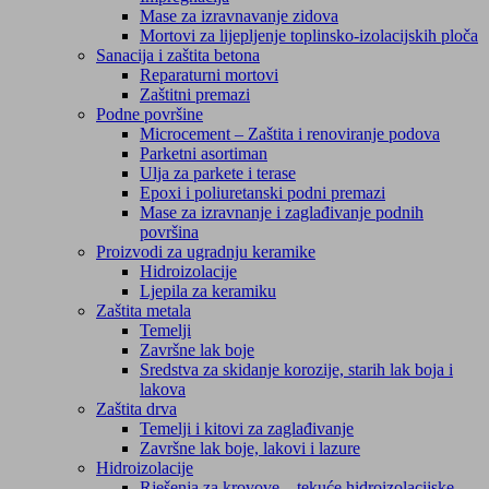
Mase za izravnavanje zidova
Mortovi za lijepljenje toplinsko-izolacijskih ploča
Sanacija i zaštita betona
Reparaturni mortovi
Zaštitni premazi
Podne površine
Microcement – Zaštita i renoviranje podova
Parketni asortiman
Ulja za parkete i terase
Epoxi i poliuretanski podni premazi
Mase za izravnanje i zaglađivanje podnih
površina
Proizvodi za ugradnju keramike
Hidroizolacije
Ljepila za keramiku
Zaštita metala
Temelji
Završne lak boje
Sredstva za skidanje korozije, starih lak boja i
lakova
Zaštita drva
Temelji i kitovi za zaglađivanje
Završne lak boje, lakovi i lazure
Hidroizolacije
Rješenja za krovove – tekuće hidroizolacijske