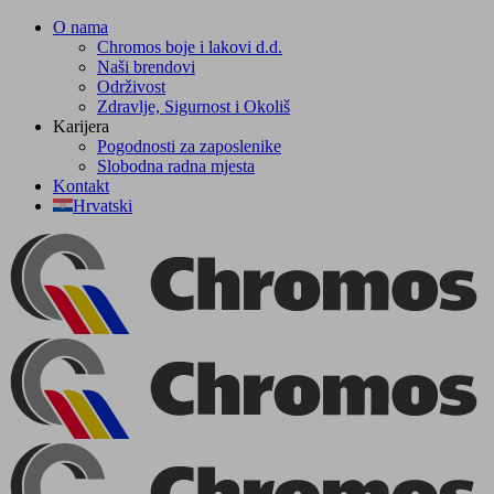
Skip
O nama
to
Chromos boje i lakovi d.d.
content
Naši brendovi
Održivost
Zdravlje, Sigurnost i Okoliš
Karijera
Pogodnosti za zaposlenike
Slobodna radna mjesta
Kontakt
Hrvatski
Facebook
YouTube