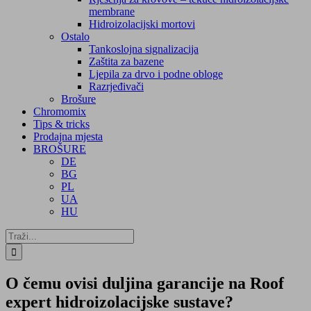
membrane
Hidroizolacijski mortovi
Ostalo
Tankoslojna signalizacija
Zaštita za bazene
Ljepila za drvo i podne obloge
Razrjeđivači
Brošure
Chromomix
Tips & tricks
Prodajna mjesta
BROŠURE
DE
BG
PL
UA
HU
Traži...
O čemu ovisi duljina garancije na Roof
expert hidroizolacijske sustave?