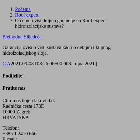
Početna
Roof expert
O čemu ovisi duljina garancije na Roof expert
hidroizolacijske sustave?
Prethodna
Slijedeća
Garancija ovisi o vrsti sustava kao i o debljini ukupnog
hidroizolacijskog sloja.
C A
2021-09-08T08:26:06+00:00
8. rujna 2021.
|
Podijelite!
Facebook
X
WhatsApp
Pratite nas
Chromos boje i lakovi d.d.
Radnička cesta 173D
10000 Zagreb
HRVATSKA
Telefon:
+385 1 2410 666
E-mail: