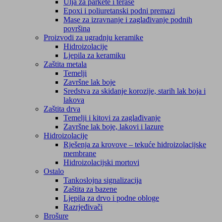
Ulja za parkete i terase
Epoxi i poliuretanski podni premazi
Mase za izravnanje i zaglađivanje podnih
površina
Proizvodi za ugradnju keramike
Hidroizolacije
Ljepila za keramiku
Zaštita metala
Temelji
Završne lak boje
Sredstva za skidanje korozije, starih lak boja i
lakova
Zaštita drva
Temelji i kitovi za zaglađivanje
Završne lak boje, lakovi i lazure
Hidroizolacije
Rješenja za krovove – tekuće hidroizolacijske
membrane
Hidroizolacijski mortovi
Ostalo
Tankoslojna signalizacija
Zaštita za bazene
Ljepila za drvo i podne obloge
Razrjeđivači
Brošure