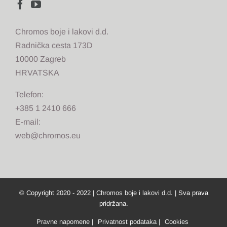
Chromos boje i lakovi d.d.
Radnička cesta 173D
10000 Zagreb
HRVATSKA
Telefon:
+385 1 2410 666
E-mail:
web@chromos.eu
© Copyright 2020 - 2022 |
Chromos boje i lakovi d.d.
| Sva prava
pridržana.
Pravne napomene
|
Privatnost podataka
|
Cookies