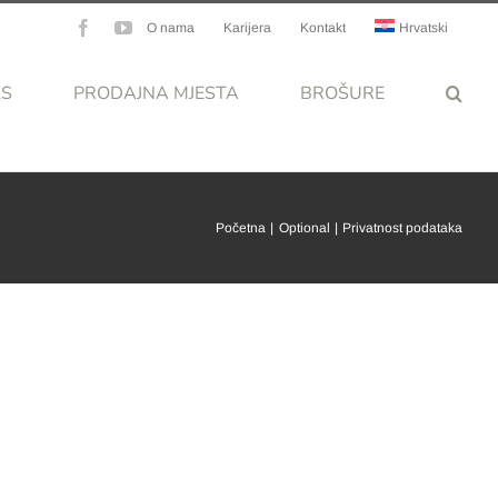
Facebook
YouTube
O nama
Karijera
Kontakt
Hrvatski
KS
PRODAJNA MJESTA
BROŠURE
Početna
Optional
Privatnost podataka