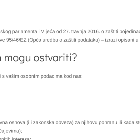
og parlamenta i Vijeća od 27. travnja 2016. o zaštiti pojedin
ive 95/46/EZ (Opća uredba o zaštiti podataka) – izrazi opisani u 
h mogu ostvariti?
ezi s vašim osobnim podacima kod nas:
vna osnova (ili zakonska obveza) za njihovu pohranu ili kada st
čajevima);
itih interesa;