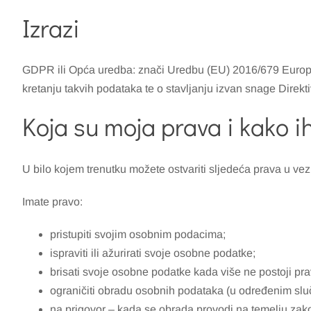
Izrazi
GDPR ili Opća uredba: znači Uredbu (EU) 2016/679 Europsk
kretanju takvih podataka te o stavljanju izvan snage Direkt
Koja su moja prava i kako i
U bilo kojem trenutku možete ostvariti sljedeća prava u v
Imate pravo:
pristupiti svojim osobnim podacima;
ispraviti ili ažurirati svoje osobne podatke;
brisati svoje osobne podatke kada više ne postoji pra
ograničiti obradu osobnih podataka (u određenim slu
na prigovor – kada se obrada provodi na temelju zakon