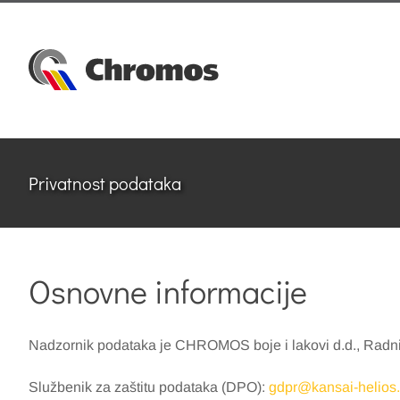
Skip
to
content
Privatnost podataka
Osnovne informacije
Nadzornik podataka je CHROMOS boje i lakovi d.d., Radni
Službenik za zaštitu podataka (DPO):
gdpr@kansai-helios