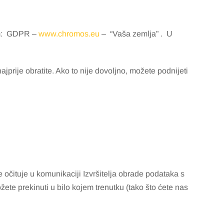
m: GDPR –
www.chromos.eu
– “Vaša zemlja” . U
rije obratite. Ako to nije dovoljno, možete podnijeti
očituje u komunikaciji Izvršitelja obrade podataka s
ete prekinuti u bilo kojem trenutku (tako što ćete nas