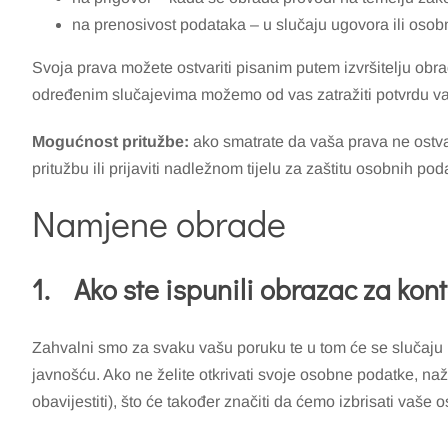
na prenosivost podataka – u slučaju ugovora ili osob
Svoja prava možete ostvariti pisanim putem izvršitelju obr
određenim slučajevima možemo od vas zatražiti potvrdu vaš
Mogućnost pritužbe:
ako smatrate da vaša prava ne ostvar
pritužbu ili prijaviti nadležnom tijelu za zaštitu osobnih po
Namjene obrade
1.
Ako ste ispunili obrazac za kont
Zahvalni smo za svaku vašu poruku te u tom će se slučaju n
javnošću. Ako ne želite otkrivati svoje osobne podatke, na
obavijestiti), što će također značiti da ćemo izbrisati vaše