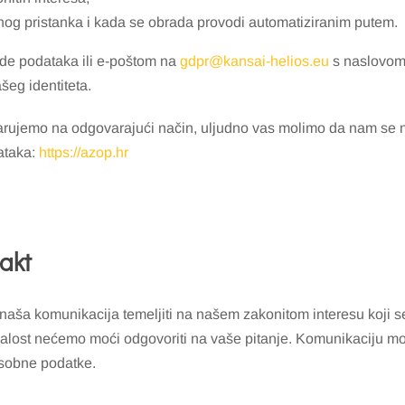
nog pristanka i kada se obrada provodi automatiziranim putem.
ade podataka ili e-poštom na
gdpr@kansai-helios.eu
s naslovo
eg identiteta.
ujemo na odgovarajući način, uljudno vas molimo da nam se najp
dataka:
https://azop.hr
akt
aša komunikacija temeljiti na našem zakonitom interesu koji se 
žalost nećemo moći odgovoriti na vaše pitanje. Komunikaciju mož
 osobne podatke.