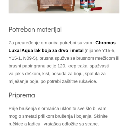
Potreban materijal
Za preuređenje ormarića potrebni su vam :
Chromos
Luxal Aqua lak boja za drvo i meta
l
(nijanse Y15-5,
Y15-1, N09-5), brusna spužva sa brusnom mrežicom ili
brusni papir granulacije 120, krep traka, spužvasti
valjak s drškom, kist, posuda za boju, špatula za
miješanje boje, po potrebi zaštitne rukavice.
Priprema
Prije brušenja s ormarića uklonite sve što bi vam
moglo smetati prilikom brušenja i bojenja. Skinite
ručkice a ladicu i vratašca odložite sa strane.