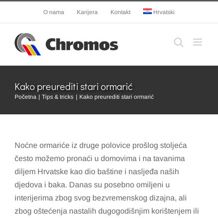
Skip
O nama
Karijera
Kontakt
Hrvatski
to
content
Kako preurediti stari ormarić
Početna
Tips & tricks
Kako preurediti stari ormarić
Noćne ormariće iz druge polovice prošlog stoljeća
često možemo pronaći u domovima i na tavanima
diljem Hrvatske kao dio baštine i nasljeđa naših
djedova i baka. Danas su posebno omiljeni u
interijerima zbog svog bezvremenskog dizajna, ali
zbog oštećenja nastalih dugogodišnjim korištenjem ili