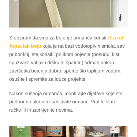
S obzirom da smo za bojenje ormarića koristili
Luxal
Aqua lak boju
koja je na bazi vodotopivih smola, sav
pribor koji ste koristili prilikom bojenja (posudu, kist,
spužvasti valjak i dršku te špatulu) odmah nakon
završetka bojenja dobro isperite što toplijom vodom,
osušite i spremite za iduće projekte
Nakon sušenja ormarića, montirajte dijelove koje ste
prethodno uklonili i sastavite ormarić. Vratite stare
ručke ili ih zamijenite novima.