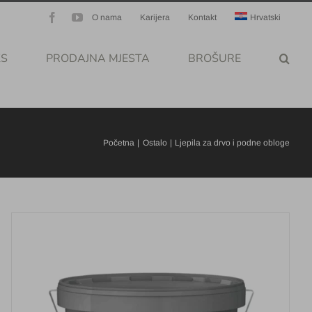
Facebook
YouTube
O nama
Karijera
Kontakt
Hrvatski
KS
PRODAJNA MJESTA
BROŠURE
Početna
Ostalo
Ljepila za drvo i podne obloge