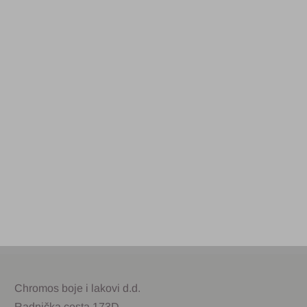
Chromos boje i lakovi d.d.
Radnička cesta 173D