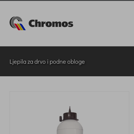
Skip
to
content
Ljepila za drvo i podne obloge