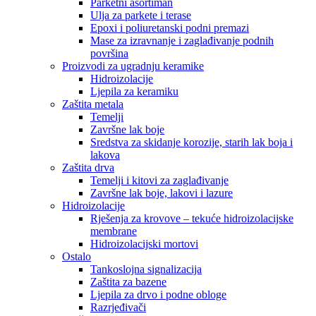
Parketni asortiman
Ulja za parkete i terase
Epoxi i poliuretanski podni premazi
Mase za izravnanje i zaglađivanje podnih
površina
Proizvodi za ugradnju keramike
Hidroizolacije
Ljepila za keramiku
Zaštita metala
Temelji
Završne lak boje
Sredstva za skidanje korozije, starih lak boja i
lakova
Zaštita drva
Temelji i kitovi za zaglađivanje
Završne lak boje, lakovi i lazure
Hidroizolacije
Rješenja za krovove – tekuće hidroizolacijske
membrane
Hidroizolacijski mortovi
Ostalo
Tankoslojna signalizacija
Zaštita za bazene
Ljepila za drvo i podne obloge
Razrjeđivači