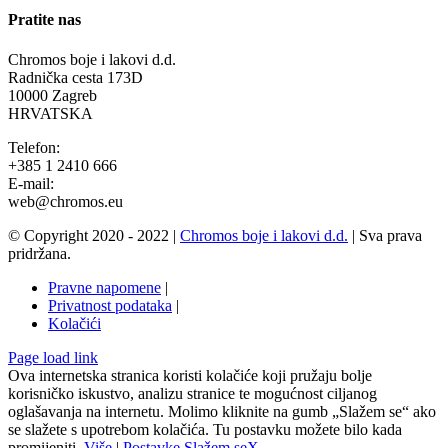
Pratite nas
Chromos boje i lakovi d.d.
Radnička cesta 173D
10000 Zagreb
HRVATSKA
Telefon:
+385 1 2410 666
E-mail:
web@chromos.eu
© Copyright 2020 - 2022 |
Chromos boje i lakovi d.d.
| Sva prava
pridržana.
Pravne napomene
|
Privatnost podataka
|
Kolačići
Facebook
YouTube
Page load link
Go
Ova internetska stranica koristi kolačiće koji pružaju bolje
to
korisničko iskustvo, analizu stranice te mogućnost ciljanog
Top
oglašavanja na internetu. Molimo kliknite na gumb „Slažem se“ ako
se slažete s upotrebom kolačića. Tu postavku možete bilo kada
promijeniti.
Više
|
Postavke
Slažem se
X