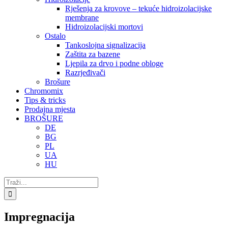
Rješenja za krovove – tekuće hidroizolacijske
membrane
Hidroizolacijski mortovi
Ostalo
Tankoslojna signalizacija
Zaštita za bazene
Ljepila za drvo i podne obloge
Razrjeđivači
Brošure
Chromomix
Tips & tricks
Prodajna mjesta
BROŠURE
DE
BG
PL
UA
HU
Traži...
Impregnacija