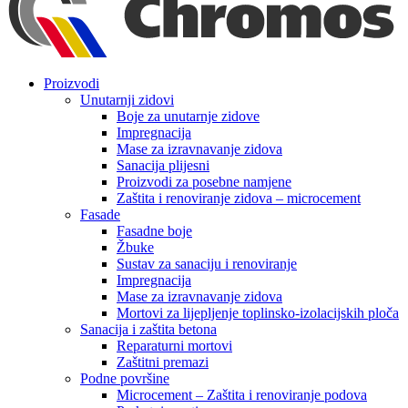
Proizvodi
Unutarnji zidovi
Boje za unutarnje zidove
Impregnacija
Mase za izravnavanje zidova
Sanacija plijesni
Proizvodi za posebne namjene
Zaštita i renoviranje zidova – microcement
Fasade
Fasadne boje
Žbuke
Sustav za sanaciju i renoviranje
Impregnacija
Mase za izravnavanje zidova
Mortovi za lijepljenje toplinsko-izolacijskih ploča
Sanacija i zaštita betona
Reparaturni mortovi
Zaštitni premazi
Podne površine
Microcement – Zaštita i renoviranje podova