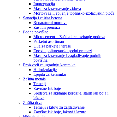
Impregnacija
Mase za izravnavanje zidova
Mortovi za lijepljenje toplinsko-izolacijskih ploča
Sanacija i zaštita betona
Reparaturni mortovi
Zaštitni premazi
Podne površine
Microcement – Zaštita i renoviranje podova
Parketni asortiman
Ulja za parkete i terase
Epoxi i poliuretanski podni premazi
Mase za izravnanje i zaglađivanje podnih
površina
Proizvodi za ugradnju keramike
Hidroizolacije
Ljepila za keramiku
Zaštita metala
Temelji
Završne lak boje
Sredstva za skidanje korozije, starih lak boja i
lakova
Zaštita drva
Temelji i kitovi za zaglađivanje
Završne lak boje, lakovi i lazure
Hidroizolacije