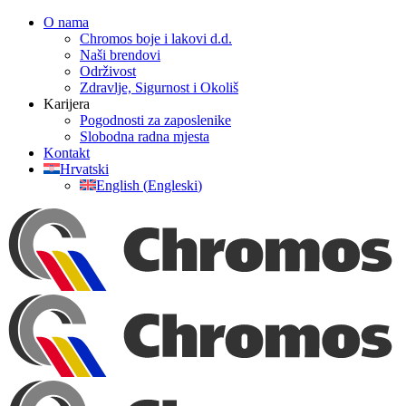
Skip
O nama
to
Chromos boje i lakovi d.d.
content
Naši brendovi
Održivost
Zdravlje, Sigurnost i Okoliš
Karijera
Pogodnosti za zaposlenike
Slobodna radna mjesta
Kontakt
Hrvatski
English
(
Engleski
)
Facebook
YouTube