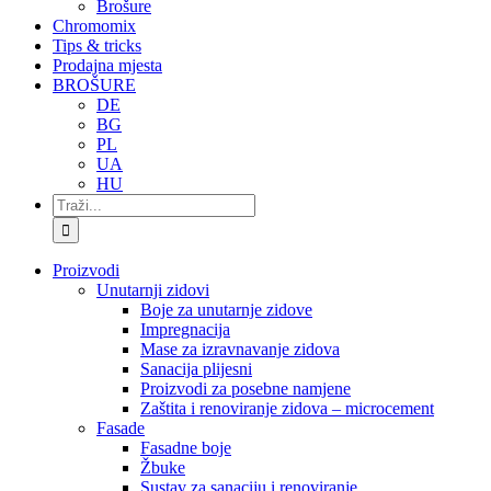
Brošure
Chromomix
Tips & tricks
Prodajna mjesta
BROŠURE
DE
BG
PL
UA
HU
Traži...
Proizvodi
Unutarnji zidovi
Boje za unutarnje zidove
Impregnacija
Mase za izravnavanje zidova
Sanacija plijesni
Proizvodi za posebne namjene
Zaštita i renoviranje zidova – microcement
Fasade
Fasadne boje
Žbuke
Sustav za sanaciju i renoviranje