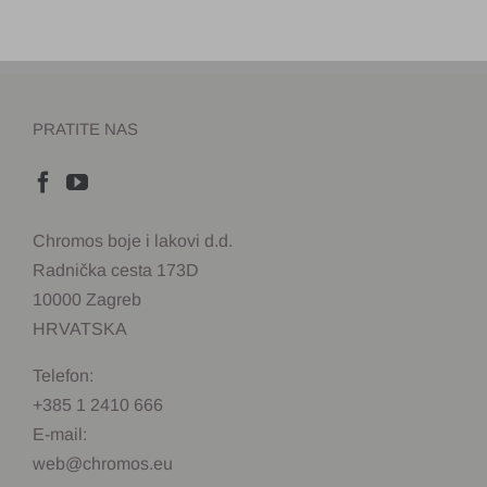
PRATITE NAS
Chromos boje i lakovi d.d.
Radnička cesta 173D
10000 Zagreb
HRVATSKA
Telefon:
+385 1 2410 666
E-mail:
web@chromos.eu