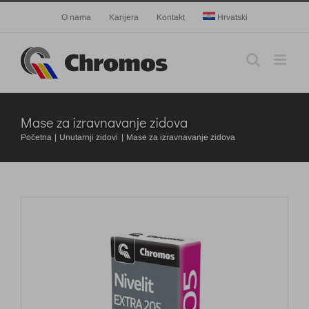
Skip
O nama
Karijera
Kontakt
Hrvatski
to
content
Mase za izravnavanje zidova
Početna
Unutarnji zidovi
Mase za izravnavanje zidova