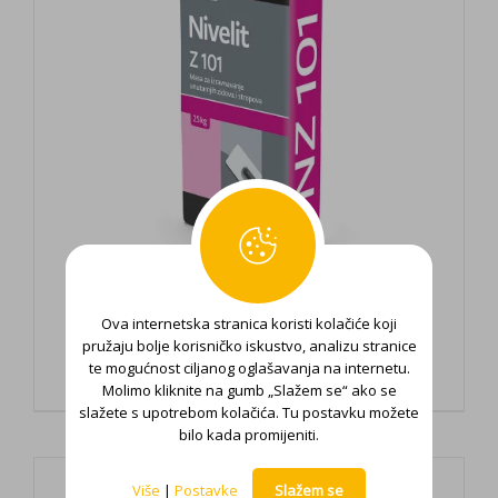
Ova internetska stranica koristi kolačiće koji
Nivelit Z 101
pružaju bolje korisničko iskustvo, analizu stranice
te mogućnost ciljanog oglašavanja na internetu.
Molimo kliknite na gumb „Slažem se“ ako se
slažete s upotrebom kolačića. Tu postavku možete
bilo kada promijeniti.
Više
|
Postavke
Slažem se