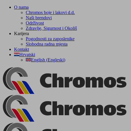
Skip
O nama
to
Chromos boje i lakovi d.d.
content
Naši brendovi
Održivost
Zdravlje, Sigurnost i Okoliš
Karijera
Pogodnosti za zaposlenike
Slobodna radna mjesta
Kontakt
Hrvatski
English
(
Engleski
)
Facebook
YouTube