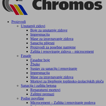
Proizvodi
Unutarnji zidovi
Boje za unutarnje zidove
Impregnacija
Mase za izravnavanje zidova
Sanacija plijesni
Proizvodi za posebne namjene
Zaštita i renoviranje zidova – microcement
Fasade
Fasadne boje
Žbuke
Sustav za sanaciju i renoviranje
Impregnacija
Mase za izravnavanje zidova
Mortovi za lijepljenje toplinsko-izolacijskih ploča
Sanacija i zaštita betona
Reparaturni mortovi
Zaštitni premazi
Podne površine
Microcement – Zaštita i renoviranje podova