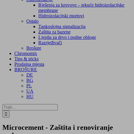
Rješenja za krovove – tekuće hidroizolacijske
membrane
Hidroizolacijski mortovi
Ostalo
Tankoslojna signalizacija
Zaštita za bazene
Ljepila za drvo i podne obloge
Razrjeđivači
Brošure
Chromomix
Tips & tricks
Prodajna mjesta
BROŠURE
DE
BG
PL
UA
HU
Traži...
Microcement - Zaštita i renoviranje