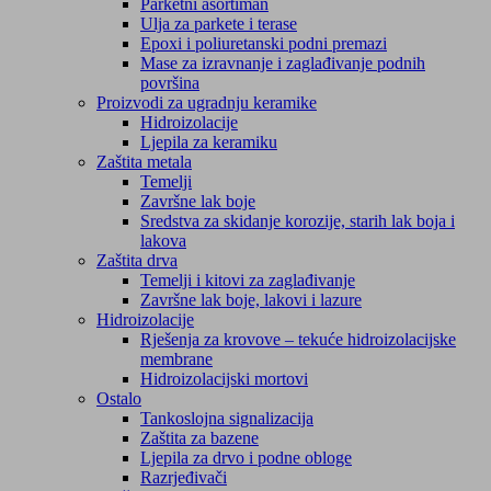
Parketni asortiman
Ulja za parkete i terase
Epoxi i poliuretanski podni premazi
Mase za izravnanje i zaglađivanje podnih
površina
Proizvodi za ugradnju keramike
Hidroizolacije
Ljepila za keramiku
Zaštita metala
Temelji
Završne lak boje
Sredstva za skidanje korozije, starih lak boja i
lakova
Zaštita drva
Temelji i kitovi za zaglađivanje
Završne lak boje, lakovi i lazure
Hidroizolacije
Rješenja za krovove – tekuće hidroizolacijske
membrane
Hidroizolacijski mortovi
Ostalo
Tankoslojna signalizacija
Zaštita za bazene
Ljepila za drvo i podne obloge
Razrjeđivači