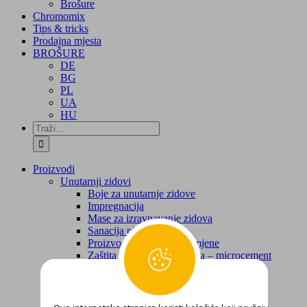
Brošure
Chromomix
Tips & tricks
Prodajna mjesta
BROŠURE
DE
BG
PL
UA
HU
Traži...
Proizvodi
Unutarnji zidovi
Boje za unutarnje zidove
Impregnacija
Mase za izravnavanje zidova
Sanacija plijesni
Proizvodi za posebne namjene
Zaštita i renoviranje zidova – microcement
Fasade
Fasadne boje
Žbuke
Sustav za sanaciju i renoviranje