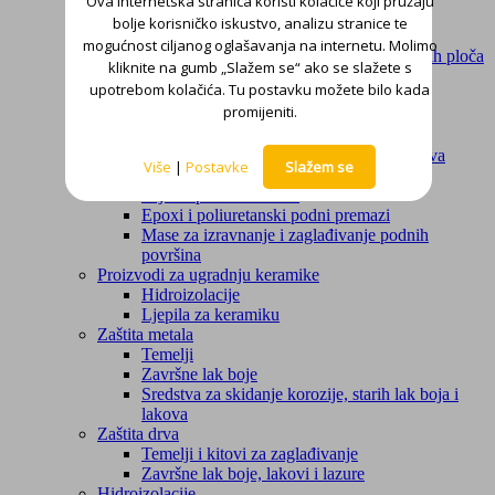
Ova internetska stranica koristi kolačiće koji pružaju
Impregnacija
bolje korisničko iskustvo, analizu stranice te
Mase za izravnavanje zidova
mogućnost ciljanog oglašavanja na internetu. Molimo
Mortovi za lijepljenje toplinsko-izolacijskih ploča
kliknite na gumb „Slažem se“ ako se slažete s
Sanacija i zaštita betona
upotrebom kolačića. Tu postavku možete bilo kada
Reparaturni mortovi
promijeniti.
Zaštitni premazi
Podne površine
Microcement – Zaštita i renoviranje podova
Više
|
Postavke
Slažem se
Parketni asortiman
Ulja za parkete i terase
Epoxi i poliuretanski podni premazi
Mase za izravnanje i zaglađivanje podnih
površina
Proizvodi za ugradnju keramike
Hidroizolacije
Ljepila za keramiku
Zaštita metala
Temelji
Završne lak boje
Sredstva za skidanje korozije, starih lak boja i
lakova
Zaštita drva
Temelji i kitovi za zaglađivanje
Završne lak boje, lakovi i lazure
Hidroizolacije