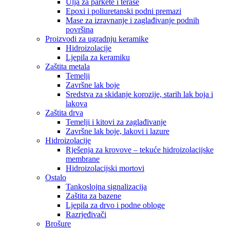
Ulja za parkete i terase
Epoxi i poliuretanski podni premazi
Mase za izravnanje i zaglađivanje podnih
površina
Proizvodi za ugradnju keramike
Hidroizolacije
Ljepila za keramiku
Zaštita metala
Temelji
Završne lak boje
Sredstva za skidanje korozije, starih lak boja i
lakova
Zaštita drva
Temelji i kitovi za zaglađivanje
Završne lak boje, lakovi i lazure
Hidroizolacije
Rješenja za krovove – tekuće hidroizolacijske
membrane
Hidroizolacijski mortovi
Ostalo
Tankoslojna signalizacija
Zaštita za bazene
Ljepila za drvo i podne obloge
Razrjeđivači
Brošure