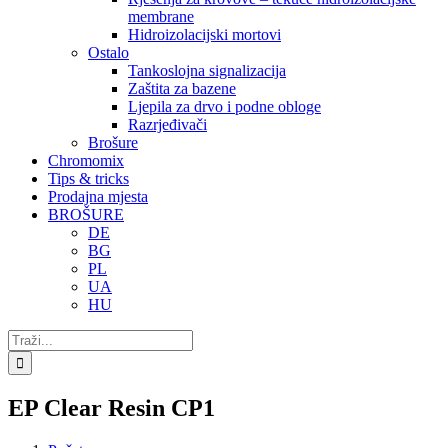
membrane
Hidroizolacijski mortovi
Ostalo
Tankoslojna signalizacija
Zaštita za bazene
Ljepila za drvo i podne obloge
Razrjeđivači
Brošure
Chromomix
Tips & tricks
Prodajna mjesta
BROŠURE
DE
BG
PL
UA
HU
Traži...
EP Clear Resin CP1