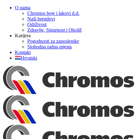
Skip
O nama
to
Chromos boje i lakovi d.d.
content
Naši brendovi
Održivost
Zdravlje, Sigurnost i Okoliš
Karijera
Pogodnosti za zaposlenike
Slobodna radna mjesta
Kontakt
Hrvatski
Facebook
YouTube