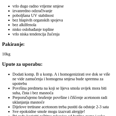
vrlo dugo radno vrijeme smjese
izvanredno odzračivanje
poboljšana UV stabilnost
bez hlapivih organskih spojeva
bez alkilfenola
nisko oslobađanje topline
vrlo niska tendencija žućenja
Pakiranje:
10kg
Upute za uporabu:
Dodati komp. B u komp. A i homogenizirati sve dok se više
ne vide zamućenja i homogena smjesa bude spremna za
upotrebu
Površina predmeta na koji se lijeva smola uvijek mora biti
suha, čista i bez masnoća
Preporučujemo brušenje površine i čišćenje acetonom radi
uklanjanja masnoće
Dijelove tretirane acetonom treba pustiti da odstoje 2-3 sata
Sve epoksidne smole mogu izazvati alergije!