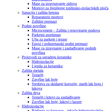
Mase za izravnavanje zidova
Mortovi za lijepljenje toplinsko-izolacijskih ploča
Sanacija i zaštita betona
Reparaturni mortovi
Zaštitni premazi
Podne površine
Microcement – Zaštita i renoviranje podova
Parketni asortiman
Ulja za parkete i terase
Epoxi i poliuretanski podni premazi
Mase za izravnanje i zaglađivanje podnih
površina
Proizvodi za ugradnju keramike
Hidroizolacije
Ljepila za keramiku
Zaštita metala
Temelji
Završne lak boje
Sredstva za skidanje korozije, starih lak boja i
lakova
Zaštita drva
Temelji i kitovi za zaglađivanje
Završne lak boje, lakovi i lazure
Hidroizolacije
Rješenja za krovove – tekuće hidroizolacijske