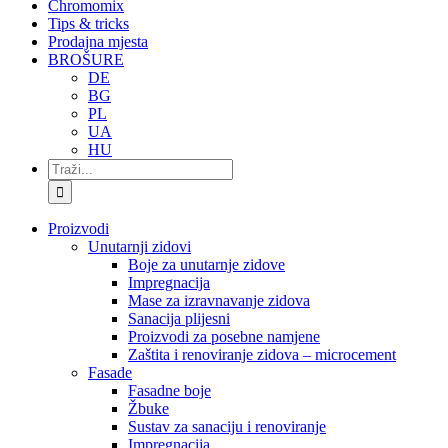
Chromomix
Tips & tricks
Prodajna mjesta
BROŠURE
DE
BG
PL
UA
HU
Traži...
Proizvodi
Unutarnji zidovi
Boje za unutarnje zidove
Impregnacija
Mase za izravnavanje zidova
Sanacija plijesni
Proizvodi za posebne namjene
Zaštita i renoviranje zidova – microcement
Fasade
Fasadne boje
Žbuke
Sustav za sanaciju i renoviranje
Impregnacija