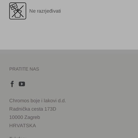
Ne razrjeđivati
PRATITE NAS
Chromos boje i lakovi d.d.
Radnička cesta 173D
10000 Zagreb
HRVATSKA