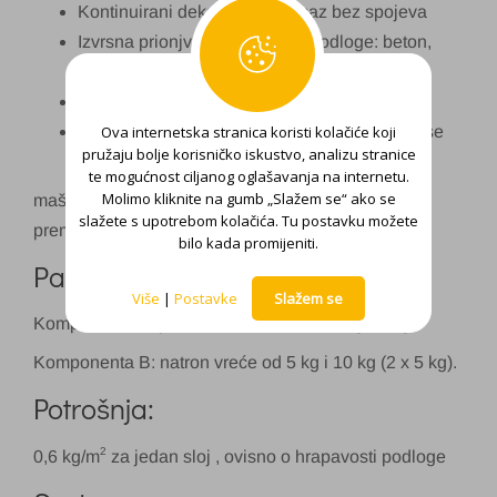
Kontinuirani dekorativni premaz bez spojeva
Izvrsna prionjvost na različite podloge: beton,
cement, keramika, gips ploče itd
Izvrsna obradivost
Ova internetska stranica koristi kolačiće koji
Dostupan je u natur bijeloj nijansi. Nijansira se
pružaju bolje korisničko iskustvo, analizu stranice
na
Chromomix
i HGmix
te mogućnost ciljanog oglašavanja na internetu.
Molimo kliknite na gumb „Slažem se“ ako se
mašinama i dostupan je u 45 standardnih nijansi
slažete s upotrebom kolačića. Tu postavku možete
prema MicroTopp ton karti
bilo kada promijeniti.
Pakiranje:
Više
|
Postavke
Slažem se
Komponenta A: plastična ambalaža 1,5 kg i 3 kg.
Komponenta B: natron vreće od 5 kg i 10 kg (2 x 5 kg).
Potrošnja:
2
0,6 kg/m
za jedan sloj , ovisno o hrapavosti podloge