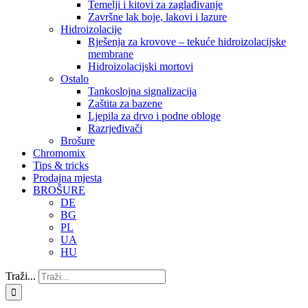
Temelji i kitovi za zaglađivanje
Završne lak boje, lakovi i lazure
Hidroizolacije
Rješenja za krovove – tekuće hidroizolacijske
membrane
Hidroizolacijski mortovi
Ostalo
Tankoslojna signalizacija
Zaštita za bazene
Ljepila za drvo i podne obloge
Razrjeđivači
Brošure
Chromomix
Tips & tricks
Prodajna mjesta
BROŠURE
DE
BG
PL
UA
HU
Traži...