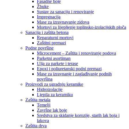
Fasadne boje
Žbuke
Sustav za sanaciju i renoviranje
Impregnacija
Mase za izravnavanje zidova
Mortovi za lijepljenje toplinsko-izolacijskih ploča
Sanacija i zaštita betona
Reparaturni mortovi
Zaštitni premazi
Podne površine
Microcement – Zaštita i renoviranje podova
Parketni asortiman
Ulja za parkete i terase
Epoxi i poliuretanski podni premazi
Mase za izravnanje i zaglađivanje podnih
površina
Proizvodi za ugradnju keramike
Hidroizolacije
Ljepila za keramiku
Zaštita metala
Temelji
Završne lak boje
Sredstva za skidanje korozije, starih lak boja i
lakova
Zaštita drva