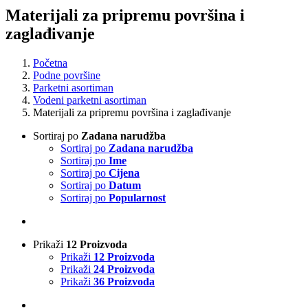
Materijali za pripremu površina i
zaglađivanje
Početna
Podne površine
Parketni asortiman
Vodeni parketni asortiman
Materijali za pripremu površina i zaglađivanje
Sortiraj po
Zadana narudžba
Sortiraj po
Zadana narudžba
Sortiraj po
Ime
Sortiraj po
Cijena
Sortiraj po
Datum
Sortiraj po
Popularnost
Prikaži
12 Proizvoda
Prikaži
12 Proizvoda
Prikaži
24 Proizvoda
Prikaži
36 Proizvoda