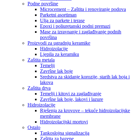
Podne površine
Microcement – Zaštita i renoviranje podova
Parketni asortiman
Ulja za parkete i terase
Epoxi i poliuretanski podni premazi
Mase za izravnanje i zaglađivanje podnih
površina
Proizvodi za ugradnju keramike
Hidroizolacije
Ljepila za keramiku
Zaštita metala
Temelji
Završne lak boje
Sredstva za skidanje korozije, starih lak boja i
lakova
Zaštita drva
Temelji i kitovi za zaglađivanje
Završne lak boje, lakovi i lazure
Hidroizolacije
Rješenja za krovove – tekuće hidroizolacijske
membrane
Hidroizolacijski mortovi
Ostalo
Tankoslojna signalizacija
Zaštita za bazene