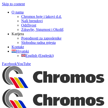
Skip to content
O nama
Chromos boje i lakovi d.d.
Naši brendovi
Održivost
Zdravlje, Sigurnost i Okoliš
Karijera
Pogodnosti za zaposlenike
Slobodna radna mjesta
Kontakt
Hrvatski
English
(
Engleski
)
Facebook
YouTube