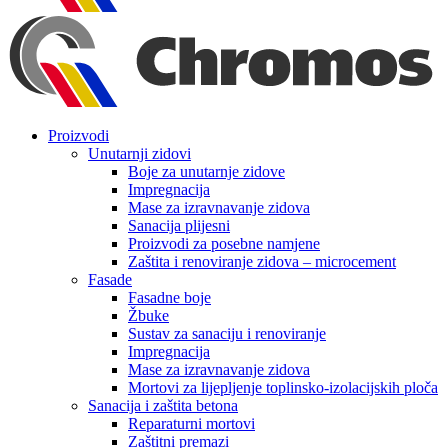
Proizvodi
Unutarnji zidovi
Boje za unutarnje zidove
Impregnacija
Mase za izravnavanje zidova
Sanacija plijesni
Proizvodi za posebne namjene
Zaštita i renoviranje zidova – microcement
Fasade
Fasadne boje
Žbuke
Sustav za sanaciju i renoviranje
Impregnacija
Mase za izravnavanje zidova
Mortovi za lijepljenje toplinsko-izolacijskih ploča
Sanacija i zaštita betona
Reparaturni mortovi
Zaštitni premazi