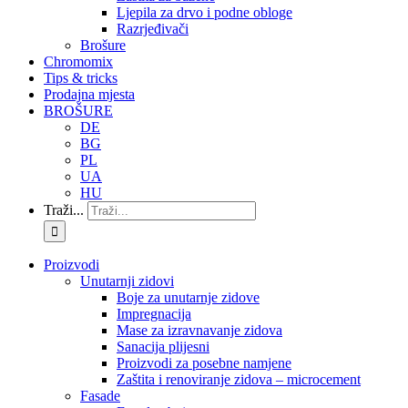
Ljepila za drvo i podne obloge
Razrjeđivači
Brošure
Chromomix
Tips & tricks
Prodajna mjesta
BROŠURE
DE
BG
PL
UA
HU
Traži...
Proizvodi
Unutarnji zidovi
Boje za unutarnje zidove
Impregnacija
Mase za izravnavanje zidova
Sanacija plijesni
Proizvodi za posebne namjene
Zaštita i renoviranje zidova – microcement
Fasade