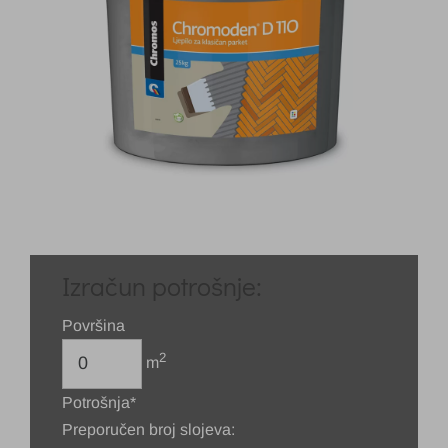
Izračun potrošnje:
Površina
2
m
Potrošnja*
Preporučen broj slojeva: