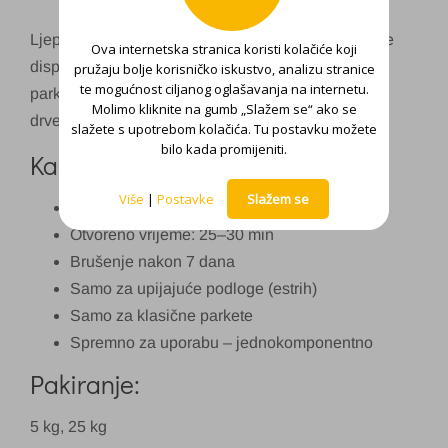
Ljepilo izrađeno na osnovi polivinilacetatne vodene
Ova internetska stranica koristi kolačiće koji
disperzije, punila i aditiva za lijepljenje klasičnog
pružaju bolje korisničko iskustvo, analizu stranice
te mogućnost ciljanog oglašavanja na internetu.
parketa manjih dimenzija na betonske, cementne,
Molimo kliknite na gumb „Slažem se“ ako se
drvene i slične upijajuće podloge.
slažete s upotrebom kolačića. Tu postavku možete
bilo kada promijeniti.
Karakteristike:
Više
|
Postavke
Slažem se
Sadrži vodu
Otvoreno vrijeme: 25–30 min
Brušenje nakon 7 dana
Samo za upijajuće podloge (estrih)
Samo za klasične parkete
Spremno za uporabu – jednokomponentno
Pakiranje:
5 kg, 25 kg