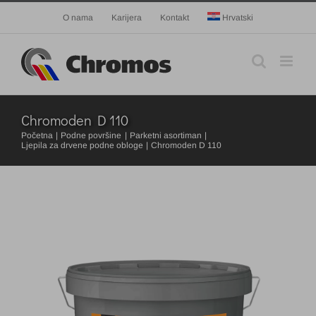
Skip
O nama
Karijera
Kontakt
Hrvatski
to
content
Chromoden D 110
Početna
Podne površine
Parketni asortiman
Ljepila za drvene podne obloge
Chromoden D 110