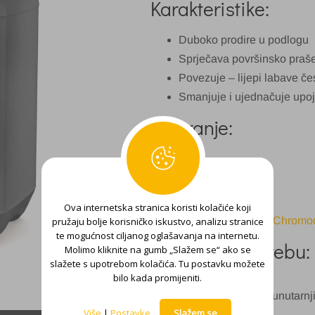
Karakteristike:
Duboko prodire u podlogu
Sprječava površinsko praš
Povezuje – lijepi labave če
Smanjuje i ujednačuje upo
Pakiranje:
5 l
Sustav:
Ova internetska stranica koristi kolačiće koji
Profesionalni korisnici – Chrom
pružaju bolje korisničko iskustvo, analizu stranice
te mogućnost ciljanog oglašavanja na internetu.
Upute za upotrebu:
Molimo kliknite na gumb „Slažem se“ ako se
slažete s upotrebom kolačića. Tu postavku možete
bilo kada promijeniti.
Za uporabu na unutarn
Više
|
Postavke
Slažem se