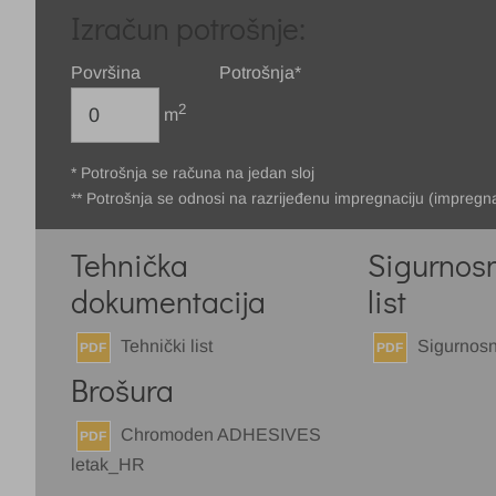
Izračun potrošnje:
Površina
Potrošnja*
2
m
* Potrošnja se računa na jedan sloj
** Potrošnja se odnosi na razrijeđenu impregnaciju (impregna
Tehnička
Sigurnosn
dokumentacija
list
Tehnički list
Sigurnosno
PDF
PDF
Brošura
Chromoden ADHESIVES
PDF
letak_HR