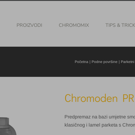
PROIZVODI
CHROMOMIX
TIPS & TRIC
Početna
Podne površine
Parketni
Chromoden PR
Predpremaz na bazi umjetne smole
klasičnog i lamel parketa s Chr