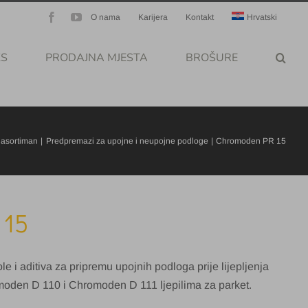
Facebook
YouTube
O nama
Karijera
Kontakt
Hrvatski
KS
PRODAJNA MJESTA
BROŠURE
 asortiman
Predpremazi za upojne i neupojne podloge
Chromoden PR 15
 15
 i aditiva za pripremu upojnih podloga prije lijepljenja
omoden D 110 i Chromoden D 111 ljepilima za parket.