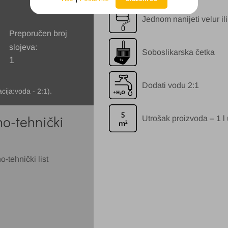
Jednom nanijeti velur il
Preporučen broj
slojeva:
Soboslikarska četka
1
Dodati vodu 2:1
cija:voda - 2:1).
o-tehnički
Utrošak proizvoda – 1 l
-tehnički list