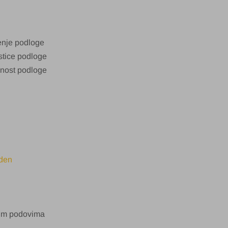
enje podloge
stice podloge
jnost podloge
oden
jim podovima