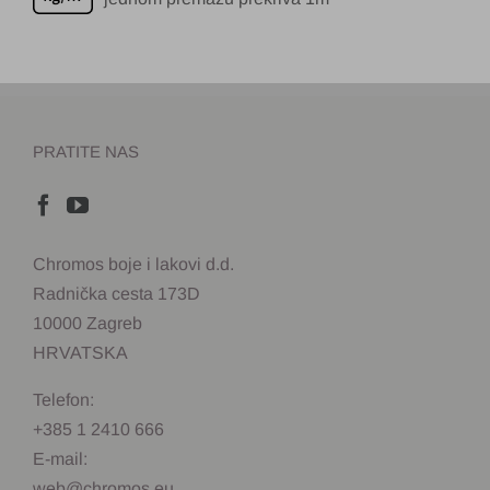
PRATITE NAS
Chromos boje i lakovi d.d.
Radnička cesta 173D
10000 Zagreb
HRVATSKA
Telefon:
+385 1 2410 666
E-mail:
web@chromos.eu