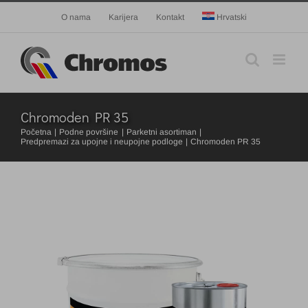
Skip
O nama
Karijera
Kontakt
Hrvatski
to
content
Chromoden PR 35
Početna
Podne površine
Parketni asortiman
Predpremazi za upojne i neupojne podloge
Chromoden PR 35