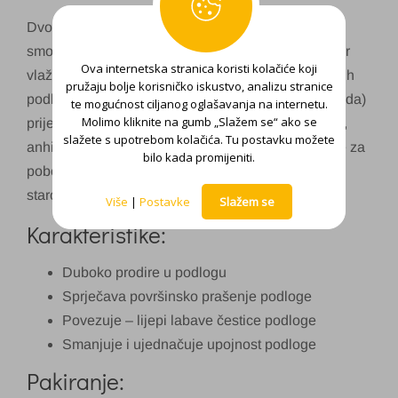
Dvokomponentni predpremaz na bazi epoksidne
smole i aditiva, bez otapala. Koristi se kao regulator
Ova internetska stranica koristi kolačiće koji
vlažnosti, odnosno za rješavanje kritičnih cementnih
pružaju bolje korisničko iskustvo, analizu stranice
podloga sa sadržajem vlage do 4% (karbidna metoda)
te mogućnost ciljanog oglašavanja na internetu.
Molimo kliknite na gumb „Slažem se“ ako se
prije lijepljenja parketa, za učvršćivanje cementnih,
slažete s upotrebom kolačića. Tu postavku možete
anhidritnih i starih podloga koje moraju biti suhe, te za
bilo kada promijeniti.
poboljšanje prionjivosti na asfalt podloge i ostatke
starog ljepila.
Više
|
Postavke
Slažem se
Karakteristike:
Duboko prodire u podlogu
Sprječava površinsko prašenje podloge
Povezuje – lijepi labave čestice podloge
Smanjuje i ujednačuje upojnost podloge
Pakiranje: