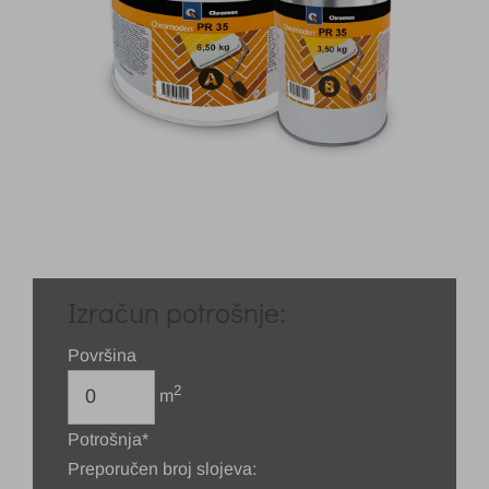
Izračun potrošnje:
Površina
2
m
Potrošnja*
Preporučen broj slojeva: