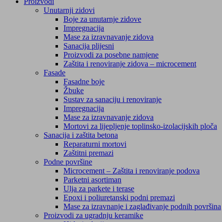
Proizvodi
Unutarnji zidovi
Boje za unutarnje zidove
Impregnacija
Mase za izravnavanje zidova
Sanacija plijesni
Proizvodi za posebne namjene
Zaštita i renoviranje zidova – microcement
Fasade
Fasadne boje
Žbuke
Sustav za sanaciju i renoviranje
Impregnacija
Mase za izravnavanje zidova
Mortovi za lijepljenje toplinsko-izolacijskih ploča
Sanacija i zaštita betona
Reparaturni mortovi
Zaštitni premazi
Podne površine
Microcement – Zaštita i renoviranje podova
Parketni asortiman
Ulja za parkete i terase
Epoxi i poliuretanski podni premazi
Mase za izravnanje i zaglađivanje podnih površina
Proizvodi za ugradnju keramike