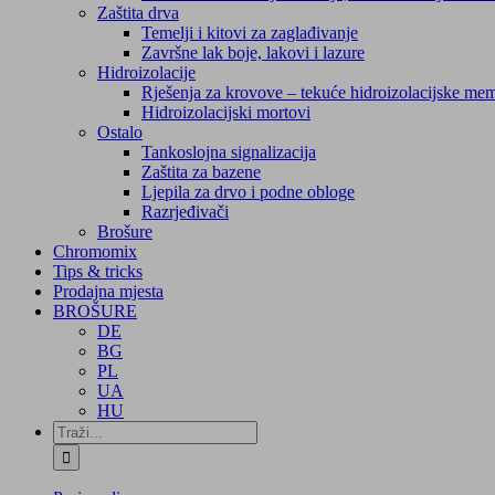
Zaštita drva
Temelji i kitovi za zaglađivanje
Završne lak boje, lakovi i lazure
Hidroizolacije
Rješenja za krovove – tekuće hidroizolacijske me
Hidroizolacijski mortovi
Ostalo
Tankoslojna signalizacija
Zaštita za bazene
Ljepila za drvo i podne obloge
Razrjeđivači
Brošure
Chromomix
Tips & tricks
Prodajna mjesta
BROŠURE
DE
BG
PL
UA
HU
Traži...