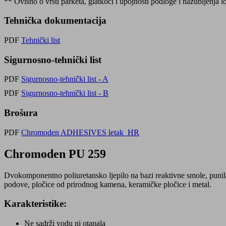
** Ovisno o vrsti parketa, glatkoći i upojnosti podloge i nazubljenja l
Tehnička dokumentacija
PDF
Tehnički list
Sigurnosno-tehnički list
PDF
Sigurnosno-tehnički list - A
PDF
Sigurnosno-tehnički list - B
Brošura
PDF
Chromoden ADHESIVES letak_HR
Chromoden PU 259
Dvokomponentno poliuretansko ljepilo na bazi reaktivne smole, punila i 
podove, pločice od prirodnog kamena, keramičke pločice i metal.
Karakteristike:
Ne sadrži vodu ni otapala