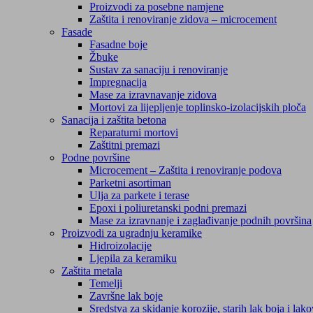
Proizvodi za posebne namjene
Zaštita i renoviranje zidova – microcement
Fasade
Fasadne boje
Žbuke
Sustav za sanaciju i renoviranje
Impregnacija
Mase za izravnavanje zidova
Mortovi za lijepljenje toplinsko-izolacijskih ploča
Sanacija i zaštita betona
Reparaturni mortovi
Zaštitni premazi
Podne površine
Microcement – Zaštita i renoviranje podova
Parketni asortiman
Ulja za parkete i terase
Epoxi i poliuretanski podni premazi
Mase za izravnanje i zaglađivanje podnih površina
Proizvodi za ugradnju keramike
Hidroizolacije
Ljepila za keramiku
Zaštita metala
Temelji
Završne lak boje
Sredstva za skidanje korozije, starih lak boja i lak