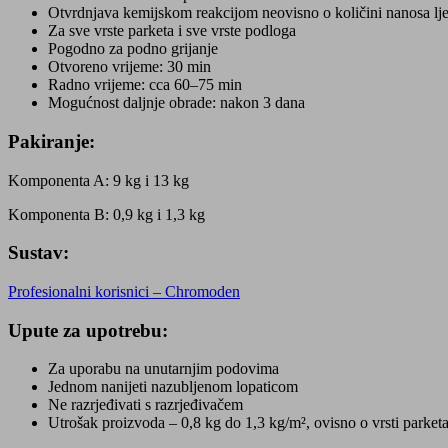
Otvrdnjava kemijskom reakcijom neovisno o količini nanosa lje
Za sve vrste parketa i sve vrste podloga
Pogodno za podno grijanje
Otvoreno vrijeme: 30 min
Radno vrijeme: cca 60–75 min
Mogućnost daljnje obrade: nakon 3 dana
Pakiranje:
Komponenta A: 9 kg i 13 kg
Komponenta B: 0,9 kg i 1,3 kg
Sustav:
Profesionalni korisnici – Chromoden
Upute za upotrebu:
Za uporabu na unutarnjim podovima
Jednom nanijeti nazubljenom lopaticom
Ne razrjeđivati s razrjeđivačem
Utrošak proizvoda – 0,8 kg do 1,3 kg/m², ovisno o vrsti parketa,