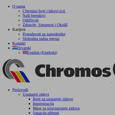
Skip
O nama
to
Chromos boje i lakovi d.d.
content
Naši brendovi
Održivost
Zdravlje, Sigurnost i Okoliš
Karijera
Pogodnosti za zaposlenike
Slobodna radna mjesta
Kontakt
Hrvatski
English
(
Engleski
)
Facebook
YouTube
Proizvodi
Unutarnji zidovi
Boje za unutarnje zidove
Impregnacija
Mase za izravnavanje zidova
Sanacija plijesni