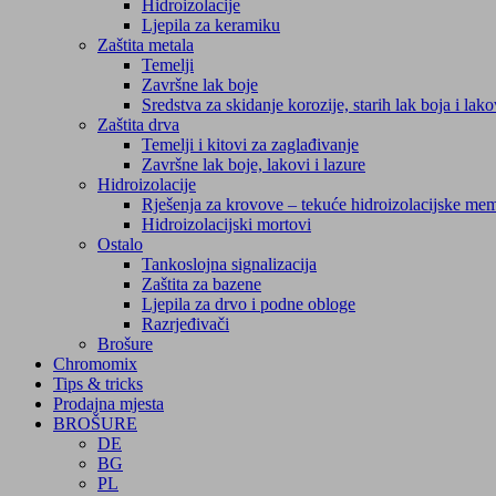
Hidroizolacije
Ljepila za keramiku
Zaštita metala
Temelji
Završne lak boje
Sredstva za skidanje korozije, starih lak boja i lak
Zaštita drva
Temelji i kitovi za zaglađivanje
Završne lak boje, lakovi i lazure
Hidroizolacije
Rješenja za krovove – tekuće hidroizolacijske me
Hidroizolacijski mortovi
Ostalo
Tankoslojna signalizacija
Zaštita za bazene
Ljepila za drvo i podne obloge
Razrjeđivači
Brošure
Chromomix
Tips & tricks
Prodajna mjesta
BROŠURE
DE
BG
PL