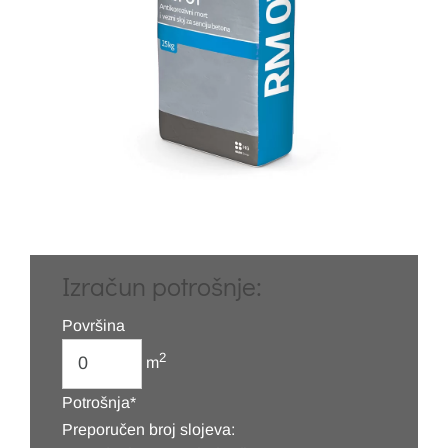
Izračun potrošnje:
Površina
2
m
Potrošnja*
Preporučen broj slojeva: