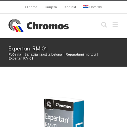
Skip
O nama
Karijera
Kontakt
Hrvatski
to
content
Expertan RM 01
Početna
Sanacija i zaštita betona
Reparaturni mortovi
Expertan RM 01