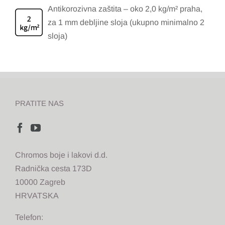
Antikorozivna zaštita – oko 2,0 kg/m² praha,
za 1 mm debljine sloja (ukupno minimalno 2
sloja)
PRATITE NAS
Chromos boje i lakovi d.d.
Radnička cesta 173D
10000 Zagreb
HRVATSKA
Telefon: