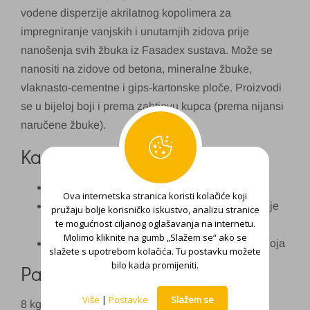
vodene disperzije akrilatnog kopolimera za
impregniranje vanjskih i unutarnjih zidova prije
nanošenja svih žbuka iz Fasadex sustava. Može se
nanositi na zidove od betona, mineralne žbuke,
vlaknasto-cementne i gips-kartonske ploče. Proizvodi
se u bijeloj boji i prema zahtjevu kupca (prema nijansi
naručene žbuke).
Karakteristike:
Smanjuje i ujednačava upojnost podloge
Ova internetska stranica koristi kolačiće koji
Poboljšava prionljivost i olakšava strukturiranje
pružaju bolje korisničko iskustvo, analizu stranice
te mogućnost ciljanog oglašavanja na internetu.
završnih žbuka
Molimo kliknite na gumb „Slažem se“ ako se
Omogućava ravnomjernu nijansu završnog sloja
slažete s upotrebom kolačića. Tu postavku možete
bilo kada promijeniti.
Pakiranje:
Više
|
Postavke
Slažem se
8 kg, 25 kg