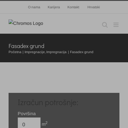
Skip
O nama
Karijera
Kontakt
Hrvatski
to
content
Fasadex grund
Početna
Impregnacije
Impregnacija
Fasadex grund
Izračun potrošnje:
Površina
2
m