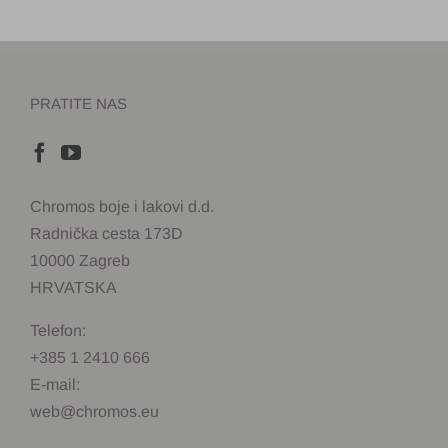
PRATITE NAS
Chromos boje i lakovi d.d.
Radnička cesta 173D
10000 Zagreb
HRVATSKA
Telefon:
+385 1 2410 666
E-mail:
web@chromos.eu