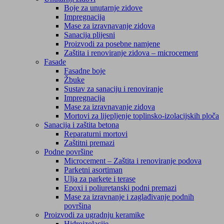
Boje za unutarnje zidove
Impregnacija
Mase za izravnavanje zidova
Sanacija plijesni
Proizvodi za posebne namjene
Zaštita i renoviranje zidova – microcement
Fasade
Fasadne boje
Žbuke
Sustav za sanaciju i renoviranje
Impregnacija
Mase za izravnavanje zidova
Mortovi za lijepljenje toplinsko-izolacijskih ploča
Sanacija i zaštita betona
Reparaturni mortovi
Zaštitni premazi
Podne površine
Microcement – Zaštita i renoviranje podova
Parketni asortiman
Ulja za parkete i terase
Epoxi i poliuretanski podni premazi
Mase za izravnanje i zaglađivanje podnih
površina
Proizvodi za ugradnju keramike
Hidroizolacije