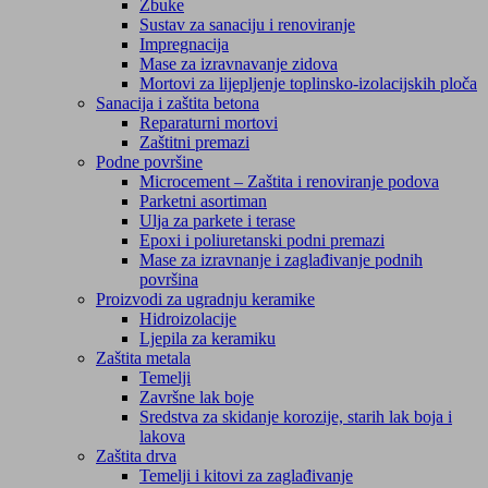
Žbuke
Sustav za sanaciju i renoviranje
Impregnacija
Mase za izravnavanje zidova
Mortovi za lijepljenje toplinsko-izolacijskih ploča
Sanacija i zaštita betona
Reparaturni mortovi
Zaštitni premazi
Podne površine
Microcement – Zaštita i renoviranje podova
Parketni asortiman
Ulja za parkete i terase
Epoxi i poliuretanski podni premazi
Mase za izravnanje i zaglađivanje podnih
površina
Proizvodi za ugradnju keramike
Hidroizolacije
Ljepila za keramiku
Zaštita metala
Temelji
Završne lak boje
Sredstva za skidanje korozije, starih lak boja i
lakova
Zaštita drva
Temelji i kitovi za zaglađivanje