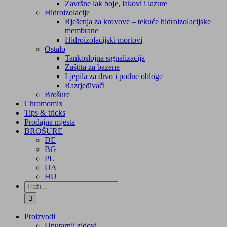
Završne lak boje, lakovi i lazure
Hidroizolacije
Rješenja za krovove – tekuće hidroizolacijske
membrane
Hidroizolacijski mortovi
Ostalo
Tankoslojna signalizacija
Zaštita za bazene
Ljepila za drvo i podne obloge
Razrjeđivači
Brošure
Chromomix
Tips & tricks
Prodajna mjesta
BROŠURE
DE
BG
PL
UA
HU
Traži...
Proizvodi
Unutarnji zidovi