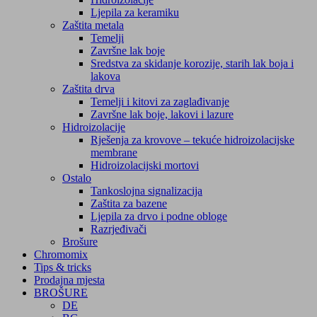
Ljepila za keramiku
Zaštita metala
Temelji
Završne lak boje
Sredstva za skidanje korozije, starih lak boja i
lakova
Zaštita drva
Temelji i kitovi za zaglađivanje
Završne lak boje, lakovi i lazure
Hidroizolacije
Rješenja za krovove – tekuće hidroizolacijske
membrane
Hidroizolacijski mortovi
Ostalo
Tankoslojna signalizacija
Zaštita za bazene
Ljepila za drvo i podne obloge
Razrjeđivači
Brošure
Chromomix
Tips & tricks
Prodajna mjesta
BROŠURE
DE