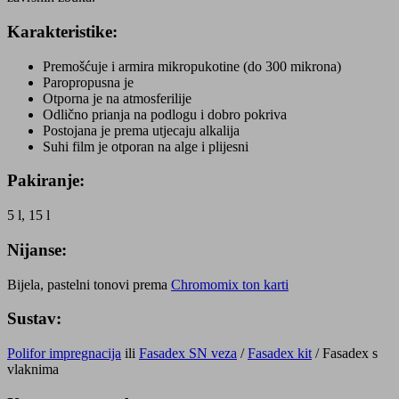
Karakteristike:
Premošćuje i armira mikropukotine (do 300 mikrona)
Paropropusna je
Otporna je na atmosferilije
Odlično prianja na podlogu i dobro pokriva
Postojana je prema utjecaju alkalija
Suhi film je otporan na alge i plijesni
Pakiranje:
5 l, 15 l
Nijanse:
Bijela, pastelni tonovi prema
Chromomix ton karti
Sustav:
Polifor impregnacija
ili
Fasadex SN veza
/
Fasadex kit
/ Fasadex s
vlaknima