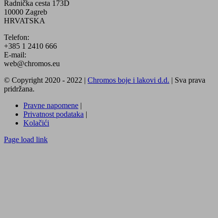
Radnička cesta 173D
10000 Zagreb
HRVATSKA
Telefon:
+385 1 2410 666
E-mail:
web@chromos.eu
© Copyright 2020 - 2022 |
Chromos boje i lakovi d.d.
| Sva prava
pridržana.
Pravne napomene
|
Privatnost podataka
|
Kolačići
Facebook
YouTube
Page load link
Go
to
Top