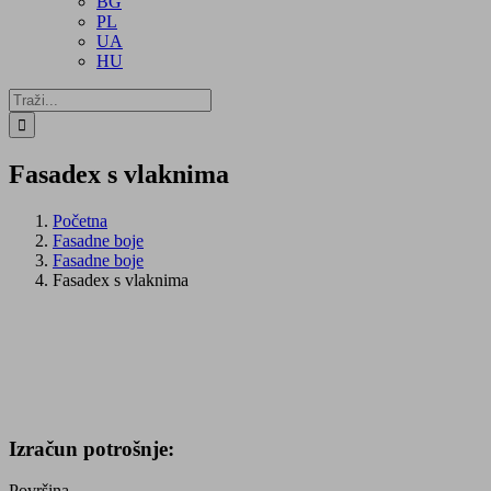
BG
PL
UA
HU
Traži...
Fasadex s vlaknima
Početna
Fasadne boje
Fasadne boje
Fasadex s vlaknima
Izračun potrošnje:
Površina