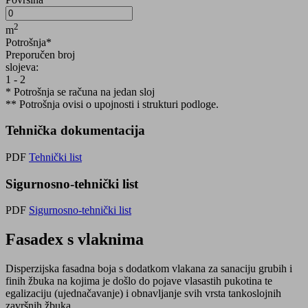
2
m
Potrošnja*
Preporučen broj
slojeva:
1 - 2
* Potrošnja se računa na jedan sloj
** Potrošnja ovisi o upojnosti i strukturi podloge.
Tehnička dokumentacija
PDF
Tehnički list
Sigurnosno-tehnički list
PDF
Sigurnosno-tehnički list
Fasadex s vlaknima
Disperzijska fasadna boja s dodatkom vlakana za sanaciju grubih i
finih žbuka na kojima je došlo do pojave vlasastih pukotina te
egalizaciju (ujednačavanje) i obnavljanje svih vrsta tankoslojnih
završnih žbuka.