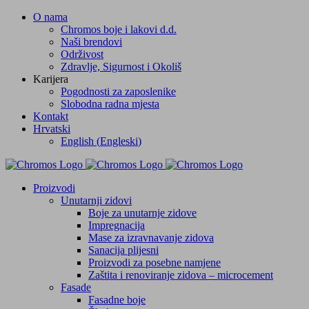
Skip
O nama
to
Chromos boje i lakovi d.d.
content
Naši brendovi
Održivost
Zdravlje, Sigurnost i Okoliš
Karijera
Pogodnosti za zaposlenike
Slobodna radna mjesta
Kontakt
Hrvatski
English
(
Engleski
)
Facebook
YouTube
Proizvodi
Unutarnji zidovi
Boje za unutarnje zidove
Impregnacija
Mase za izravnavanje zidova
Sanacija plijesni
Proizvodi za posebne namjene
Zaštita i renoviranje zidova – microcement
Fasade
Fasadne boje