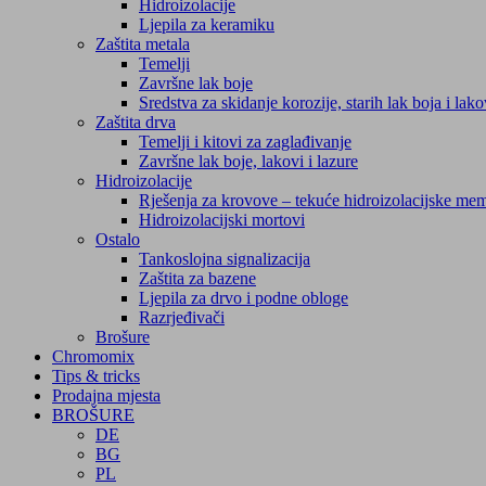
Hidroizolacije
Ljepila za keramiku
Zaštita metala
Temelji
Završne lak boje
Sredstva za skidanje korozije, starih lak boja i lak
Zaštita drva
Temelji i kitovi za zaglađivanje
Završne lak boje, lakovi i lazure
Hidroizolacije
Rješenja za krovove – tekuće hidroizolacijske me
Hidroizolacijski mortovi
Ostalo
Tankoslojna signalizacija
Zaštita za bazene
Ljepila za drvo i podne obloge
Razrjeđivači
Brošure
Chromomix
Tips & tricks
Prodajna mjesta
BROŠURE
DE
BG
PL