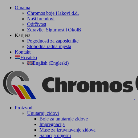
Skip
O nama
to
Chromos boje i lakovi d.d.
content
Naši brendovi
Održivost
Zdravlje, Sigurnost i Okoliš
Karijera
Pogodnosti za zaposlenike
Slobodna radna mjesta
Kontakt
Hrvatski
English
(
Engleski
)
Facebook
YouTube
Proizvodi
Unutarnji zidovi
Boje za unutarnje zidove
Impregnacija
Mase za izravnavanje zidova
Sanacija plijesni