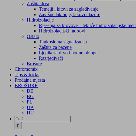
Zaštita drva
Temelji i kitovi za zaglađivanje
Završne lak boje, lakovi i lazure
Hidroizolacije
Rješenja za krovove – tekuće hidroizolacijske me
Hidroizolacijski mortovi
Ostalo
Tankoslojna signalizacija
Zaštita za bazene
Ljepila za drvo i podne obloge
Razrjeđivači
Brošure
Chromomix
Tips & tricks
Prodajna mjesta
BROŠURE
DE
BG
PL
UA
HU
Traži...