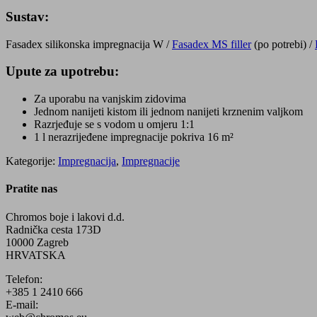
Sustav:
Fasadex silikonska impregnacija W /
Fasadex MS filler
(po potrebi) /
Upute za upotrebu:
Za uporabu na vanjskim zidovima
Jednom nanijeti kistom ili jednom nanijeti krznenim valjkom
Razrjeđuje se s vodom u omjeru 1:1
1 l nerazrijeđene impregnacije pokriva 16 m²
Kategorije:
Impregnacija
,
Impregnacije
Pratite nas
Chromos boje i lakovi d.d.
Radnička cesta 173D
10000 Zagreb
HRVATSKA
Telefon:
+385 1 2410 666
E-mail: