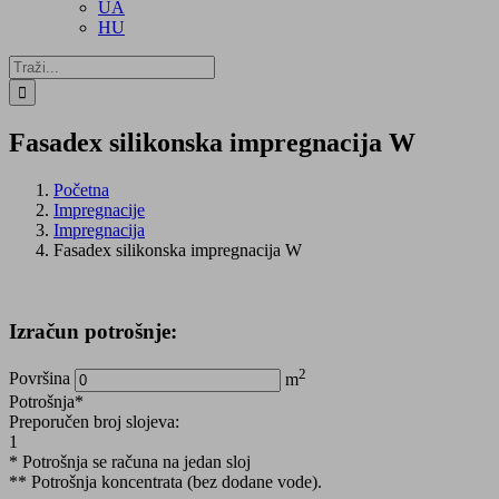
UA
HU
Traži...
Fasadex silikonska impregnacija W
Početna
Impregnacije
Impregnacija
Fasadex silikonska impregnacija W
Izračun potrošnje:
2
Površina
m
Potrošnja*
Preporučen broj slojeva:
1
* Potrošnja se računa na jedan sloj
** Potrošnja koncentrata (bez dodane vode).