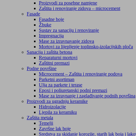
Proizvodi za posebne namjene
Zaštita i renoviranje zidova – microcement
Fasade
Fasadne boje
Žbuke
Sustav za sanaciju i renoviranje
Impregnacija
Mase za izravnavanje zidova
Mortovi za lijepljenje toplinsko-izolacijskih ploča
Sanacija i zaštita betona
Reparaturni mortovi
Zaštitni premazi
Podne površine
Microcement – Zaštita i renoviranje podova
Parketni asortiman
Ulja za parkete i terase
Epoxi i poliuretanski podni premazi
Mase za izravnanje i zaglađivanje podnih površina
Proizvodi za ugradnju keramike
Hidroizolacije
Ljepila za keramiku
Zaštita metala
Temelji
Završne lak boje
Sredstva za skidanje korozije, starih lak boja i lak