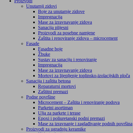
Proizvodi
Unutarnji zidovi
Boje za unutarnje zidove
Impregnacija
Mase za izravnavanje zidova
Sanacija plijesni
Proizvodi za posebne namjene
Zaštita i renoviranje zidova – microcement
Fasade
Fasadne boje
Žbuke
Sustav za sanaciju i renoviranje
Impregnacija
Mase za izravnavanje zidova
Mortovi za lijepljenje toplinsko-izolacijskih ploča
Sanacija i zaštita betona
Reparaturni mortovi
Zaštitni premazi
Podne površine
Microcement – Zaštita i renoviranje podova
Parketni asortiman
Ulja za parkete i terase
Epoxi i poliuretanski podni premazi
Mase za izravnanje i zaglađivanje podnih površina
Proizvodi za ugradnju keramike