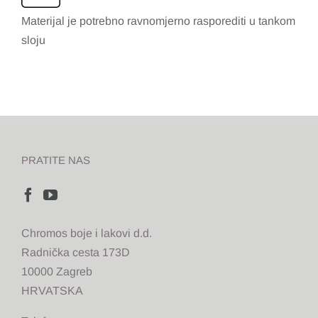
Materijal je potrebno ravnomjerno rasporediti u tankom
sloju
PRATITE NAS
Chromos boje i lakovi d.d.
Radnička cesta 173D
10000 Zagreb
HRVATSKA