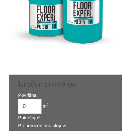
Izračun potrošnje:
Površina
2
m
Potrošnja*
Preporučen broj slojeva: