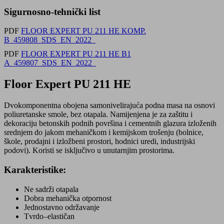
Sigurnosno-tehnički list
PDF
FLOOR EXPERT PU 211 HE KOMP.
B_459808_SDS_EN_2022_
PDF
FLOOR EXPERT PU 211 HE B1
A_459807_SDS_EN_2022_
Floor Expert PU 211 HE
Dvokomponentna obojena samonivelirajuća podna masa na osnovi
poliuretanske smole, bez otapala. Namijenjena je za zaštitu i
dekoraciju betonskih podnih površina i cementnih glazura izloženih
srednjem do jakom mehaničkom i kemijskom trošenju (bolnice,
škole, prodajni i izložbeni prostori, hodnici uredi, industrijski
podovi). Koristi se isključivo u unutarnjim prostorima.
Karakteristike:
Ne sadrži otapala
Dobra mehanička otpornost
Jednostavno održavanje
Tvrdo–elastičan