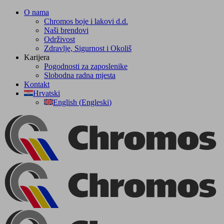
Skip
O nama
to
Chromos boje i lakovi d.d.
content
Naši brendovi
Održivost
Zdravlje, Sigurnost i Okoliš
Karijera
Pogodnosti za zaposlenike
Slobodna radna mjesta
Kontakt
Hrvatski
English
(
Engleski
)
Facebook
YouTube