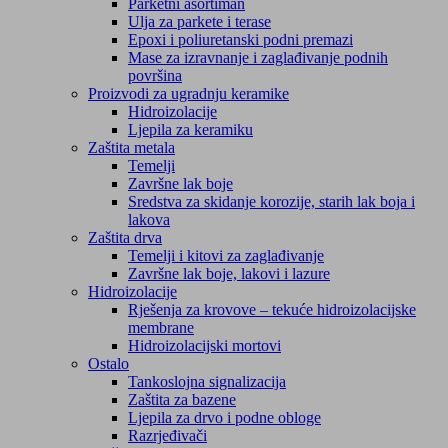
Parketni asortiman
Ulja za parkete i terase
Epoxi i poliuretanski podni premazi
Mase za izravnanje i zaglađivanje podnih
površina
Proizvodi za ugradnju keramike
Hidroizolacije
Ljepila za keramiku
Zaštita metala
Temelji
Završne lak boje
Sredstva za skidanje korozije, starih lak boja i
lakova
Zaštita drva
Temelji i kitovi za zaglađivanje
Završne lak boje, lakovi i lazure
Hidroizolacije
Rješenja za krovove – tekuće hidroizolacijske
membrane
Hidroizolacijski mortovi
Ostalo
Tankoslojna signalizacija
Zaštita za bazene
Ljepila za drvo i podne obloge
Razrjeđivači