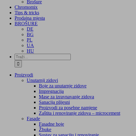
Brošure
Chromomix
Tips & tricks
Prodajna mjesta
BROŠURE
DE
BG
PL
UA
HU
Traži...
Proizvodi
Unutarnji zidovi
Boje za unutarnje zidove
Impregnacija
Mase za izravnavanje zidova
Sanacija plijesni
Proizvodi za posebne namjene
Zaštita i renoviranje zidova – microcement
Fasade
Fasadne boje
Žbuke
Sustav za sanaciju i renoviranje