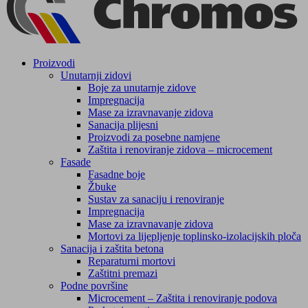
Proizvodi
Unutarnji zidovi
Boje za unutarnje zidove
Impregnacija
Mase za izravnavanje zidova
Sanacija plijesni
Proizvodi za posebne namjene
Zaštita i renoviranje zidova – microcement
Fasade
Fasadne boje
Žbuke
Sustav za sanaciju i renoviranje
Impregnacija
Mase za izravnavanje zidova
Mortovi za lijepljenje toplinsko-izolacijskih ploča
Sanacija i zaštita betona
Reparaturni mortovi
Zaštitni premazi
Podne površine
Microcement – Zaštita i renoviranje podova