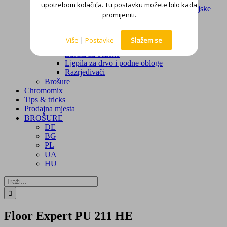
upotrebom kolačića. Tu postavku možete bilo kada
Rješenja za krovove – tekuće hidroizolacijske
promijeniti.
membrane
Hidroizolacijski mortovi
Ostalo
Više
|
Postavke
Slažem se
Tankoslojna signalizacija
Zaštita za bazene
Ljepila za drvo i podne obloge
Razrjeđivači
Brošure
Chromomix
Tips & tricks
Prodajna mjesta
BROŠURE
DE
BG
PL
UA
HU
Traži...
Floor Expert PU 211 HE