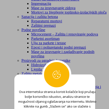
Impregnacija
Mase za izravnavanje zidova
Mortovi za lijepljenje toplinsko-izolacijskih ploča
Sanacija i zaštita betona
Reparaturni mortovi
Zaštitni premazi
Podne površine
Microcement – Zaštita i renoviranje podova
Parketni asortiman
Ulja za parkete i terase
Epoxi i poliuretanski podni premazi
Mase za izravnanje i zaglađivanje podnih
površina
Proizvodi za ugradnju keramike
Hidroizolacije
Ljepila za keramiku
Zaštita metala
Temelji
Završne lak boje
Sredstva za skidanje korozije, starih lak boja i
lakova
Ova internetska stranica koristi kolačiće koji pružaju
Zaštita drva
bolje korisničko iskustvo, analizu stranice te
Temelji i kitovi za zaglađivanje
mogućnost ciljanog oglašavanja na internetu. Molimo
Završne lak boje, lakovi i lazure
kliknite na gumb „Slažem se“ ako se slažete s
Hidroizolacije