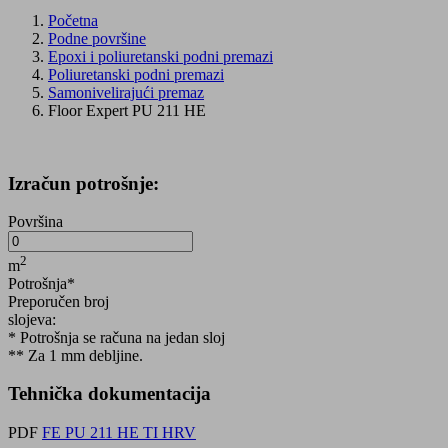
Početna
Podne površine
Epoxi i poliuretanski podni premazi
Poliuretanski podni premazi
Samonivelirajući premaz
Floor Expert PU 211 HE
Izračun potrošnje:
Površina
2
m
Potrošnja*
Preporučen broj
slojeva:
* Potrošnja se računa na jedan sloj
** Za 1 mm debljine.
Tehnička dokumentacija
PDF
FE PU 211 HE TI HRV