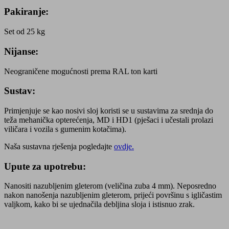
Pakiranje:
Set od 25 kg
Nijanse:
Neograničene mogućnosti prema RAL ton karti
Sustav:
Primjenjuje se kao nosivi sloj koristi se u sustavima za srednja do
teža mehanička opterećenja, MD i HD1 (pješaci i učestali prolazi
viličara i vozila s gumenim kotačima).
Naša sustavna rješenja pogledajte
ovdje.
Upute za upotrebu:
Nanositi nazubljenim gleterom (veličina zuba 4 mm). Neposredno
nakon nanošenja nazubljenim gleterom, prijeći površinu s igličastim
valjkom, kako bi se ujednačila debljina sloja i istisnuo zrak.