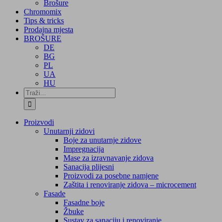
Brošure
Chromomix
Tips & tricks
Prodajna mjesta
BROŠURE
DE
BG
PL
UA
HU
Traži...
Proizvodi
Unutarnji zidovi
Boje za unutarnje zidove
Impregnacija
Mase za izravnavanje zidova
Sanacija plijesni
Proizvodi za posebne namjene
Zaštita i renoviranje zidova – microcement
Fasade
Fasadne boje
Žbuke
Sustav za sanaciju i renoviranje