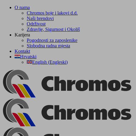
Skip
O nama
to
Chromos boje i lakovi d.d.
content
Naši brendovi
Održivost
Zdravlje, Sigurnost i Okoliš
Karijera
Pogodnosti za zaposlenike
Slobodna radna mjesta
Kontakt
Hrvatski
English
(
Engleski
)
Facebook
YouTube