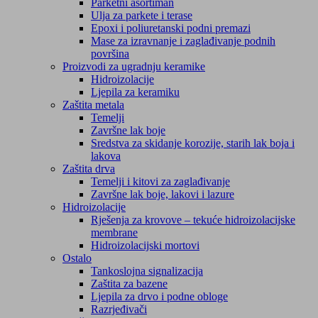
Parketni asortiman
Ulja za parkete i terase
Epoxi i poliuretanski podni premazi
Mase za izravnanje i zaglađivanje podnih
površina
Proizvodi za ugradnju keramike
Hidroizolacije
Ljepila za keramiku
Zaštita metala
Temelji
Završne lak boje
Sredstva za skidanje korozije, starih lak boja i
lakova
Zaštita drva
Temelji i kitovi za zaglađivanje
Završne lak boje, lakovi i lazure
Hidroizolacije
Rješenja za krovove – tekuće hidroizolacijske
membrane
Hidroizolacijski mortovi
Ostalo
Tankoslojna signalizacija
Zaštita za bazene
Ljepila za drvo i podne obloge
Razrjeđivači