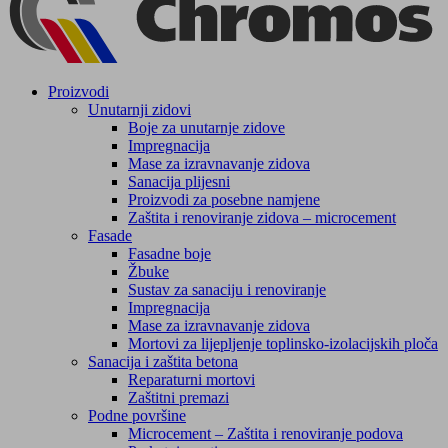
Proizvodi
Unutarnji zidovi
Boje za unutarnje zidove
Impregnacija
Mase za izravnavanje zidova
Sanacija plijesni
Proizvodi za posebne namjene
Zaštita i renoviranje zidova – microcement
Fasade
Fasadne boje
Žbuke
Sustav za sanaciju i renoviranje
Impregnacija
Mase za izravnavanje zidova
Mortovi za lijepljenje toplinsko-izolacijskih ploča
Sanacija i zaštita betona
Reparaturni mortovi
Zaštitni premazi
Podne površine
Microcement – Zaštita i renoviranje podova