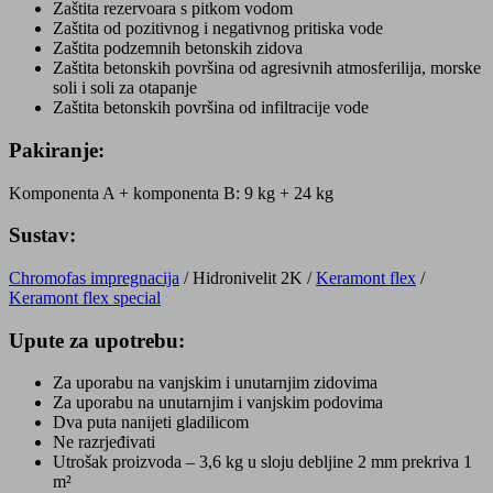
Zaštita rezervoara s pitkom vodom
Zaštita od pozitivnog i negativnog pritiska vode
Zaštita podzemnih betonskih zidova
Zaštita betonskih površina od agresivnih atmosferilija, morske
soli i soli za otapanje
Zaštita betonskih površina od infiltracije vode
Pakiranje:
Komponenta A + komponenta B: 9 kg + 24 kg
Sustav:
Chromofas impregnacija
/ Hidronivelit 2K /
Keramont flex
/
Keramont flex special
Upute za upotrebu:
Za uporabu na vanjskim i unutarnjim zidovima
Za uporabu na unutarnjim i vanjskim podovima
Dva puta nanijeti gladilicom
Ne razrjeđivati
Utrošak proizvoda – 3,6 kg u sloju debljine 2 mm prekriva 1
m²