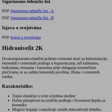
Sigurnosno-tehnički list
PDF
Sigurnosno-tehnički list - A
PDF
Sigurnosno-tehnički list - B
Izjava o svojstvima
PDF
Izjava o svojstvima
Hidronivelit 2K
Dvokomponentni elastični polimer-cementni mort za hidroizolaciju
betonskih i cementnih podloga u kupaonicama, tuš kabinama,
balkonima, terasama i bazenima prije oblaganja keramičkim
pločicama; te za zaštitu betonskih površina, žbuka i cementnih
estriha.
Karakteristike:
Trajno elastičan u svim uvjetima okoline
Dobra prionjivost na različite podloge i Keramont ljepila za
keramiku
Moguće bojanje i nanošenje ostalih dekorativnih tehnika