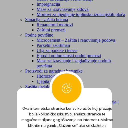
Impregnacija
Mase za izravnavanje zidova
Mortovi za lijepljenje toplinsko-izolacijskih ploča
Sanacija i zaštita betona
Reparaturni mortovi
Zaštitni premazi
Podne površine
Microcement – Zaštita i renoviranje podova
Parketni asortiman
Ulja za parkete i terase
Epoxi i poliuretanski podni premazi
Mase za izravnanje i zaglađivanje podnih
površina
Proizvodi za ugradnju keramike
Hidroizolacije
Ljepila za keramiku
Zaštita metala
Temelji
Završne lak boje
Sredstva za skidanje korozije, starih lak boja i
lakova
Ova internetska stranica koristi kolačiće koji pružaju
Zaštita drva
bolje korisničko iskustvo, analizu stranice te
Temelji i kitovi za zaglađivanje
mogućnost ciljanog oglašavanja na internetu. Molimo
Završne lak boje, lakovi i lazure
kliknite na gumb „Slažem se“ ako se slažete s
Hidroizolacije