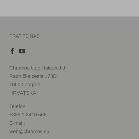
PRATITE NAS
Chromos boje i lakovi d.d.
Radnička cesta 173D
10000 Zagreb
HRVATSKA
Telefon:
+385 1 2410 666
E-mail:
web@chromos.eu