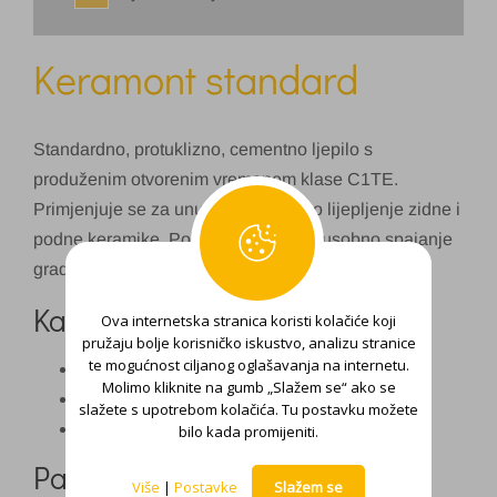
Keramont standard
Standardno, protuklizno, cementno ljepilo s
produženim otvorenim vremenom klase C1TE.
Primjenjuje se za unutarnje i vanjsko lijepljenje zidne i
podne keramike. Pogodno je za međusobno spajanje
graditeljskih elemenata od porobetona i sl.
Karakteristike:
Ova internetska stranica koristi kolačiće koji
pružaju bolje korisničko iskustvo, analizu stranice
te mogućnost ciljanog oglašavanja na internetu.
Razred C1TE (testiran po HRN EN 12004)
Molimo kliknite na gumb „Slažem se“ ako se
Otporno na vodu i smrzavanje
slažete s upotrebom kolačića. Tu postavku možete
Temperaturno postojan: od -40°C do +70°C
bilo kada promijeniti.
Pakiranje:
Više
|
Postavke
Slažem se