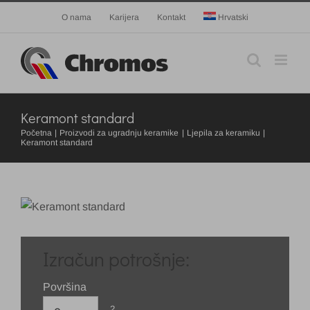
Skip
O nama
Karijera
Kontakt
Hrvatski
to
content
Keramont standard
Početna
Proizvodi za ugradnju keramike
Ljepila za keramiku
Keramont standard
Izračun potrošnje:
Površina
2