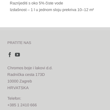
Razrijediti s oko 5% čiste vode
Izdašnost – 1 l u jednom sloju prekriva 10–12 m²
PRATITE NAS
Chromos boje i lakovi d.d.
Radnička cesta 173D
10000 Zagreb
HRVATSKA
Telefon:
+385 1 2410 666