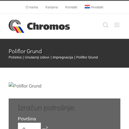
Skip
O nama
Karijera
Kontakt
Hrvatski
to
content
Poliflor Grund
Početna
Unutarnji zidovi
Impregnacija
Poliflor Grund
Izračun potrošnje:
Površina
2