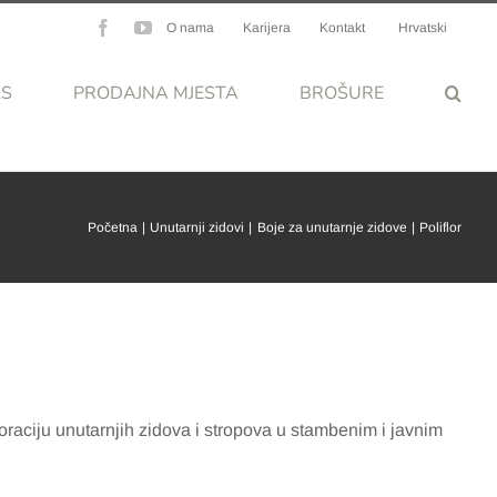
Facebook
YouTube
O nama
Karijera
Kontakt
Hrvatski
KS
PRODAJNA MJESTA
BROŠURE
Početna
Unutarnji zidovi
Boje za unutarnje zidove
Poliflor
koraciju unutarnjih zidova i stropova u stambenim i javnim