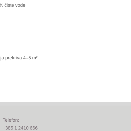
5% čiste vode
oja prekriva 4–5 m²
Telefon:
+385 1 2410 666