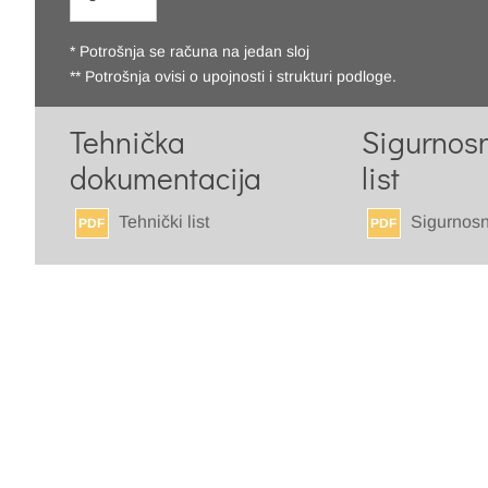
* Potrošnja se računa na jedan sloj
** Potrošnja ovisi o upojnosti i strukturi podloge.
Tehnička
Sigurnosn
dokumentacija
list
Tehnički list
Sigurnosno
PDF
PDF