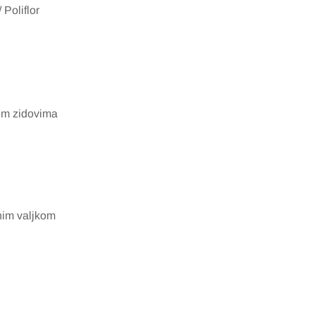
/ Poliflor
im zidovima
nim valjkom