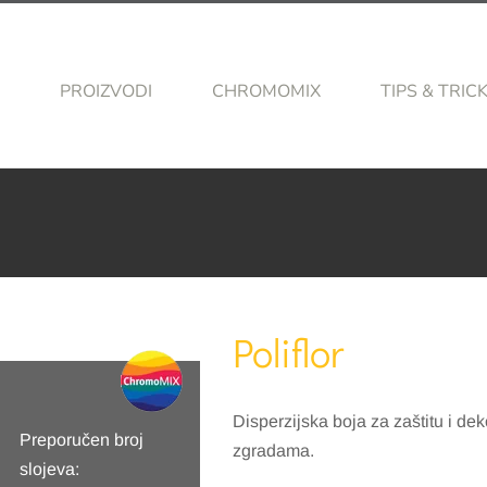
PROIZVODI
CHROMOMIX
TIPS & TRIC
Poliflor
Disperzijska boja za zaštitu i de
Preporučen broj
zgradama.
slojeva: