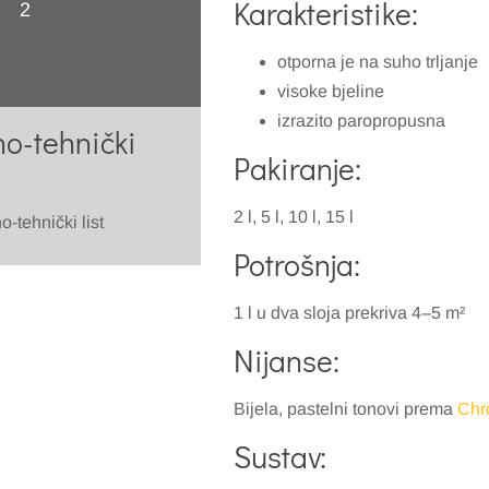
Karakteristike:
2
otporna je na suho trljanje
visoke bjeline
izrazito paropropusna
o-tehnički
Pakiranje:
2 l, 5 l, 10 l, 15 l
-tehnički list
Potrošnja:
1 l u dva sloja prekriva 4–5 m²
Nijanse:
Bijela, pastelni tonovi prema
Chr
Sustav: