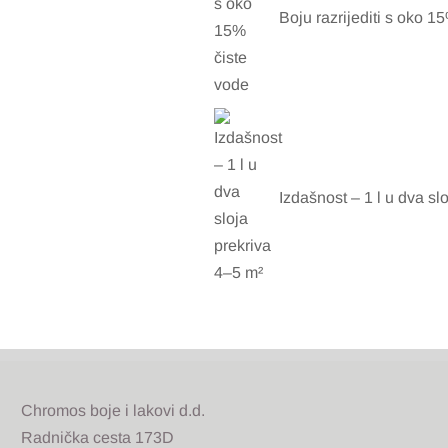
Boju razrijediti s oko 1
Izdašnost – 1 l u dva sl
Chromos boje i lakovi d.d.
Radnička cesta 173D