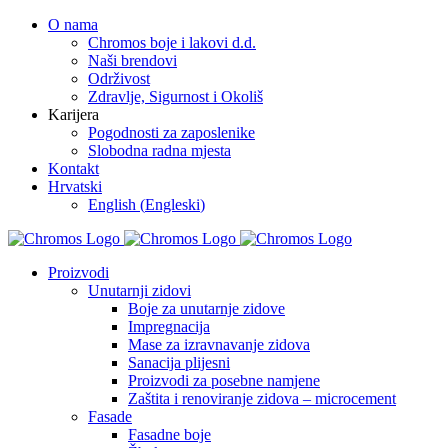
Skip
O nama
to
Chromos boje i lakovi d.d.
content
Naši brendovi
Održivost
Zdravlje, Sigurnost i Okoliš
Karijera
Pogodnosti za zaposlenike
Slobodna radna mjesta
Kontakt
Hrvatski
English
(
Engleski
)
Facebook
YouTube
Proizvodi
Unutarnji zidovi
Boje za unutarnje zidove
Impregnacija
Mase za izravnavanje zidova
Sanacija plijesni
Proizvodi za posebne namjene
Zaštita i renoviranje zidova – microcement
Fasade
Fasadne boje