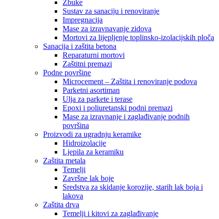
Žbuke
Sustav za sanaciju i renoviranje
Impregnacija
Mase za izravnavanje zidova
Mortovi za lijepljenje toplinsko-izolacijskih ploča
Sanacija i zaštita betona
Reparaturni mortovi
Zaštitni premazi
Podne površine
Microcement – Zaštita i renoviranje podova
Parketni asortiman
Ulja za parkete i terase
Epoxi i poliuretanski podni premazi
Mase za izravnanje i zaglađivanje podnih
površina
Proizvodi za ugradnju keramike
Hidroizolacije
Ljepila za keramiku
Zaštita metala
Temelji
Završne lak boje
Sredstva za skidanje korozije, starih lak boja i
lakova
Zaštita drva
Temelji i kitovi za zaglađivanje