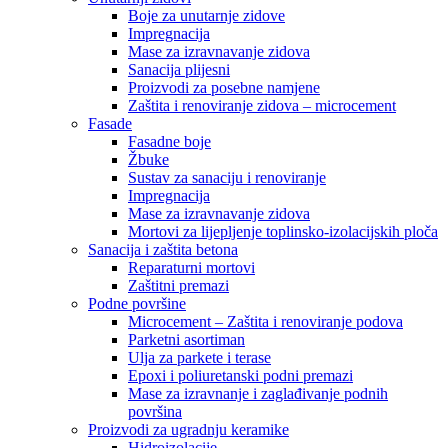
Boje za unutarnje zidove
Impregnacija
Mase za izravnavanje zidova
Sanacija plijesni
Proizvodi za posebne namjene
Zaštita i renoviranje zidova – microcement
Fasade
Fasadne boje
Žbuke
Sustav za sanaciju i renoviranje
Impregnacija
Mase za izravnavanje zidova
Mortovi za lijepljenje toplinsko-izolacijskih ploča
Sanacija i zaštita betona
Reparaturni mortovi
Zaštitni premazi
Podne površine
Microcement – Zaštita i renoviranje podova
Parketni asortiman
Ulja za parkete i terase
Epoxi i poliuretanski podni premazi
Mase za izravnanje i zaglađivanje podnih
površina
Proizvodi za ugradnju keramike
Hidroizolacije