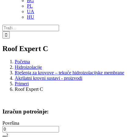
BG
PL
UA
HU
Traži...
Roof Expert C
Početna
Hidroizolacije
Rješenja za krovove – tekuće hidroizolacijske membrane
Akrilatni krovni sustavi - proizvodi
Primeri
Roof Expert C
Izračun potrošnje:
Površina
2
m