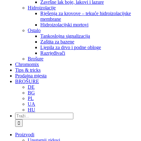
Završne lak boje, lakovi i lazure
Hidroizolacije
Rješenja za krovove – tekuće hidroizolacijske
membrane
Hidroizolacijski mortovi
Ostalo
Tankoslojna signalizacija
Zaštita za bazene
Ljepila za drvo i podne obloge
Razrjeđivači
Brošure
Chromomix
Tips & tricks
Prodajna mjesta
BROŠURE
DE
BG
PL
UA
HU
Traži...
Proizvodi
Unutarnji zidovi