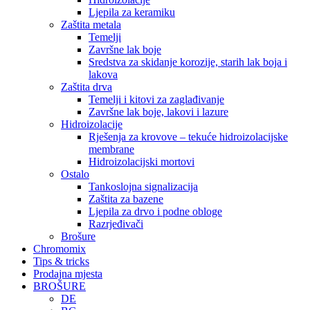
Ljepila za keramiku
Zaštita metala
Temelji
Završne lak boje
Sredstva za skidanje korozije, starih lak boja i
lakova
Zaštita drva
Temelji i kitovi za zaglađivanje
Završne lak boje, lakovi i lazure
Hidroizolacije
Rješenja za krovove – tekuće hidroizolacijske
membrane
Hidroizolacijski mortovi
Ostalo
Tankoslojna signalizacija
Zaštita za bazene
Ljepila za drvo i podne obloge
Razrjeđivači
Brošure
Chromomix
Tips & tricks
Prodajna mjesta
BROŠURE
DE