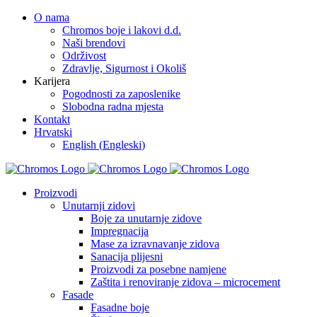
Skip
O nama
to
Chromos boje i lakovi d.d.
content
Naši brendovi
Održivost
Zdravlje, Sigurnost i Okoliš
Karijera
Pogodnosti za zaposlenike
Slobodna radna mjesta
Kontakt
Hrvatski
English
(
Engleski
)
Facebook
YouTube
Proizvodi
Unutarnji zidovi
Boje za unutarnje zidove
Impregnacija
Mase za izravnavanje zidova
Sanacija plijesni
Proizvodi za posebne namjene
Zaštita i renoviranje zidova – microcement
Fasade
Fasadne boje