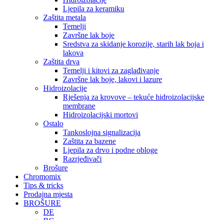
Ljepila za keramiku
Zaštita metala
Temelji
Završne lak boje
Sredstva za skidanje korozije, starih lak boja i
lakova
Zaštita drva
Temelji i kitovi za zaglađivanje
Završne lak boje, lakovi i lazure
Hidroizolacije
Rješenja za krovove – tekuće hidroizolacijske
membrane
Hidroizolacijski mortovi
Ostalo
Tankoslojna signalizacija
Zaštita za bazene
Ljepila za drvo i podne obloge
Razrjeđivači
Brošure
Chromomix
Tips & tricks
Prodajna mjesta
BROŠURE
DE