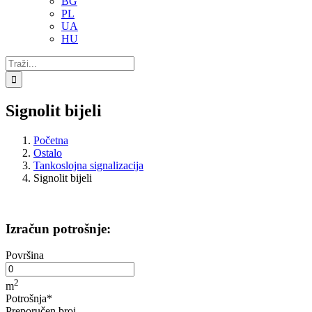
BG
PL
UA
HU
Traži...
Signolit bijeli
Početna
Ostalo
Tankoslojna signalizacija
Signolit bijeli
Izračun potrošnje:
Površina
2
m
Potrošnja*
Preporučen broj