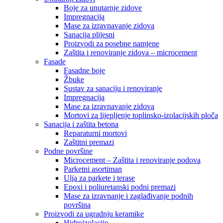
Boje za unutarnje zidove
Impregnacija
Mase za izravnavanje zidova
Sanacija plijesni
Proizvodi za posebne namjene
Zaštita i renoviranje zidova – microcement
Fasade
Fasadne boje
Žbuke
Sustav za sanaciju i renoviranje
Impregnacija
Mase za izravnavanje zidova
Mortovi za lijepljenje toplinsko-izolacijskih ploča
Sanacija i zaštita betona
Reparaturni mortovi
Zaštitni premazi
Podne površine
Microcement – Zaštita i renoviranje podova
Parketni asortiman
Ulja za parkete i terase
Epoxi i poliuretanski podni premazi
Mase za izravnanje i zaglađivanje podnih
površina
Proizvodi za ugradnju keramike
Hidroizolacije