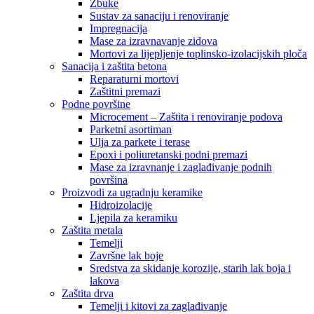
Žbuke
Sustav za sanaciju i renoviranje
Impregnacija
Mase za izravnavanje zidova
Mortovi za lijepljenje toplinsko-izolacijskih ploča
Sanacija i zaštita betona
Reparaturni mortovi
Zaštitni premazi
Podne površine
Microcement – Zaštita i renoviranje podova
Parketni asortiman
Ulja za parkete i terase
Epoxi i poliuretanski podni premazi
Mase za izravnanje i zaglađivanje podnih
površina
Proizvodi za ugradnju keramike
Hidroizolacije
Ljepila za keramiku
Zaštita metala
Temelji
Završne lak boje
Sredstva za skidanje korozije, starih lak boja i
lakova
Zaštita drva
Temelji i kitovi za zaglađivanje