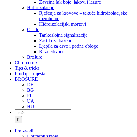
Završne lak boje, lakovi i lazure
Hidroizolacije
Rješenja za krovove – tekuće hidroizolacijske
membrane
Hidroizolacijski mortovi
Ostalo
Tankoslojna signalizacija
Zaštita za bazene
Ljepila za drvo i podne obloge
Razrjeđivači
Brošure
Chromomix
Tips & tricks
Prodajna mjesta
BROŠURE
DE
BG
PL
UA
HU
Traži...
Proizvodi
Unutarnji zidovi