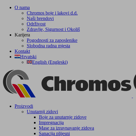
Skip
O nama
to
Chromos boje i lakovi d.d.
content
Naši brendovi
Održivost
Zdravlje, Sigurnost i Okoliš
Karijera
Pogodnosti za zaposlenike
Slobodna radna mjesta
Kontakt
Hrvatski
English
(
Engleski
)
Facebook
YouTube
Proizvodi
Unutarnji zidovi
Boje za unutarnje zidove
Impregnacija
Mase za izravnavanje zidova
Sanacija plijesni