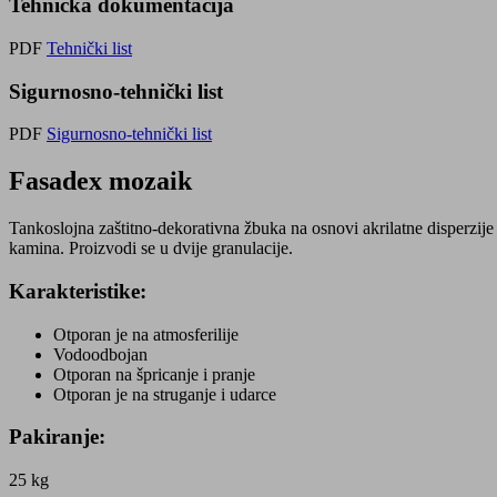
Tehnička dokumentacija
PDF
Tehnički list
Sigurnosno-tehnički list
PDF
Sigurnosno-tehnički list
Fasadex mozaik
Tankoslojna zaštitno-dekorativna žbuka na osnovi akrilatne disperzij
kamina. Proizvodi se u dvije granulacije.
Karakteristike:
Otporan je na atmosferilije
Vodoodbojan
Otporan na špricanje i pranje
Otporan je na struganje i udarce
Pakiranje:
25 kg