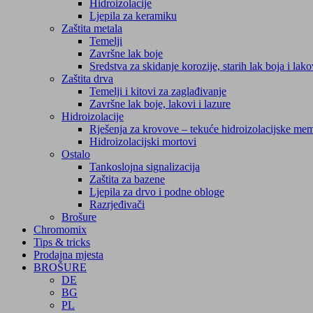
Hidroizolacije
Ljepila za keramiku
Zaštita metala
Temelji
Završne lak boje
Sredstva za skidanje korozije, starih lak boja i lak
Zaštita drva
Temelji i kitovi za zaglađivanje
Završne lak boje, lakovi i lazure
Hidroizolacije
Rješenja za krovove – tekuće hidroizolacijske me
Hidroizolacijski mortovi
Ostalo
Tankoslojna signalizacija
Zaštita za bazene
Ljepila za drvo i podne obloge
Razrjeđivači
Brošure
Chromomix
Tips & tricks
Prodajna mjesta
BROŠURE
DE
BG
PL