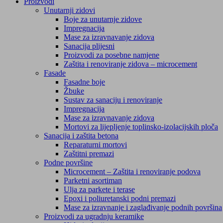
Proizvodi
Unutarnji zidovi
Boje za unutarnje zidove
Impregnacija
Mase za izravnavanje zidova
Sanacija plijesni
Proizvodi za posebne namjene
Zaštita i renoviranje zidova – microcement
Fasade
Fasadne boje
Žbuke
Sustav za sanaciju i renoviranje
Impregnacija
Mase za izravnavanje zidova
Mortovi za lijepljenje toplinsko-izolacijskih ploča
Sanacija i zaštita betona
Reparaturni mortovi
Zaštitni premazi
Podne površine
Microcement – Zaštita i renoviranje podova
Parketni asortiman
Ulja za parkete i terase
Epoxi i poliuretanski podni premazi
Mase za izravnanje i zaglađivanje podnih površina
Proizvodi za ugradnju keramike