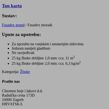
Ton karta
Sustav:
Fasadex grund
/ Fasadex mozaik
Upute za upotrebu:
Za uporabu na vanjskim i unutarnjim zidovima
Jednom nanijeti gladilom
Ne razrjeđivati
2
25 kg žbuke debljine 1,0 mm: cca. 11 m
2
25 kg žbuke debljine 2,0 mm: cca. 6,3 kg/m
Kategorija:
Žbuke
Pratite nas
Chromos boje i lakovi d.d.
Radnička cesta 173D
10000 Zagreb
HRVATSKA