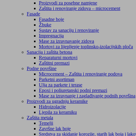
Proizvodi za posebne namjene
Zaštita i renoviranje zidova – microcement
Fasade
Fasadne boje
Žbuke
Sustav za sanaciju i renoviranje
Impregnacija
Mase za izravnavanje zidova
Mortovi za lijepljenje toplinsko-izolacijskih ploča
Sanacija i zaštita betona
Reparaturni mortovi
Zaštitni premazi
Podne površine
Microcement – Zaštita i renoviranje podova
Parketni asortiman
Ulja za parkete i terase
Epoxi i poliuretanski podni premazi
Mase za izravnanje i zaglađivanje podnih površina
Proizvodi za ugradnju keramike
Hidroizolacije
Ljepila za keramiku
Zaštita metala
Temelji
Završne lak boje
Sredstva za skidanje korozije, starih lak boja i lak