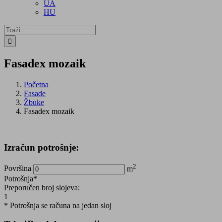
UA
HU
Traži...
Fasadex mozaik
Početna
Fasade
Žbuke
Fasadex mozaik
Izračun potrošnje:
2
Površina
m
Potrošnja*
Preporučen broj slojeva:
1
* Potrošnja se računa na jedan sloj