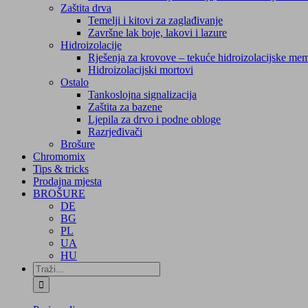
Zaštita drva
Temelji i kitovi za zaglađivanje
Završne lak boje, lakovi i lazure
Hidroizolacije
Rješenja za krovove – tekuće hidroizolacijske me
Hidroizolacijski mortovi
Ostalo
Tankoslojna signalizacija
Zaštita za bazene
Ljepila za drvo i podne obloge
Razrjeđivači
Brošure
Chromomix
Tips & tricks
Prodajna mjesta
BROŠURE
DE
BG
PL
UA
HU
Traži...