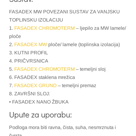
FASADEX MW POVEZANI SUSTAV ZA VANJSKU
TOPLINSKU IZOLACIJU
1.
FASADEX CHROMOTERM
– ljepilo za MW lamele/
ploče
2.
FASADEX MW
ploče/ lamele (toplinska izolacija)
3. KUTNI PROFIL
4. PRIČVRSNICA
5.
FASADEX CHROMOTERM
– temeljni sloj
6. FASADEX staklena mrežica
7.
FASADEX GRUND
– temeljni premaz
8. ZAVRŠNI SLOJ:
• FASADEX NANO ŽBUKA
Upute za uporabu:
Podloga mora biti ravna, čista, suha, nesmrznuta i
čvrsta