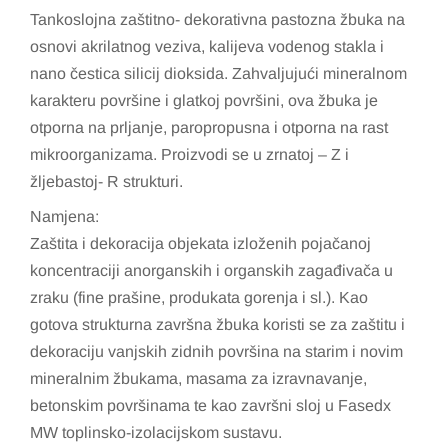
Tankoslojna zaštitno- dekorativna pastozna žbuka na
osnovi akrilatnog veziva, kalijeva vodenog stakla i
nano čestica silicij dioksida. Zahvaljujući mineralnom
karakteru površine i glatkoj površini, ova žbuka je
otporna na prljanje, paropropusna i otporna na rast
mikroorganizama. Proizvodi se u zrnatoj – Z i
žljebastoj- R strukturi.
Namjena:
Zaštita i dekoracija objekata izloženih pojačanoj
koncentraciji anorganskih i organskih zagađivača u
zraku (fine prašine, produkata gorenja i sl.). Kao
gotova strukturna završna žbuka koristi se za zaštitu i
dekoraciju vanjskih zidnih površina na starim i novim
mineralnim žbukama, masama za izravnavanje,
betonskim površinama te kao završni sloj u Fasedx
MW toplinsko-izolacijskom sustavu.