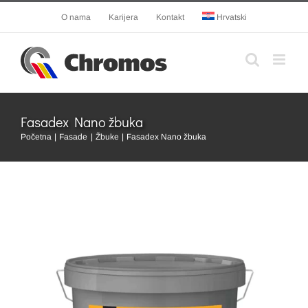
Skip
O nama
Karijera
Kontakt
Hrvatski
to
content
Fasadex Nano žbuka
Početna
Fasade
Žbuke
Fasadex Nano žbuka