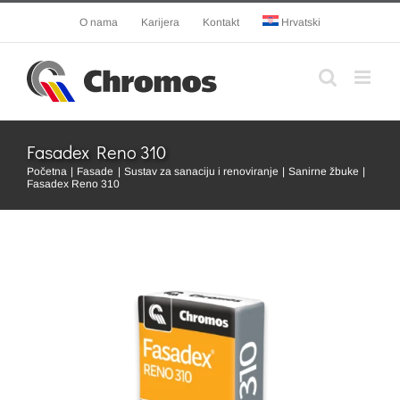
Skip
O nama
Karijera
Kontakt
Hrvatski
to
content
Fasadex Reno 310
Početna
Fasade
Sustav za sanaciju i renoviranje
Sanirne žbuke
Fasadex Reno 310