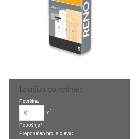
Izračun potrošnje:
Površina
2
m
Potrošnja*
Preporučen broj slojeva: