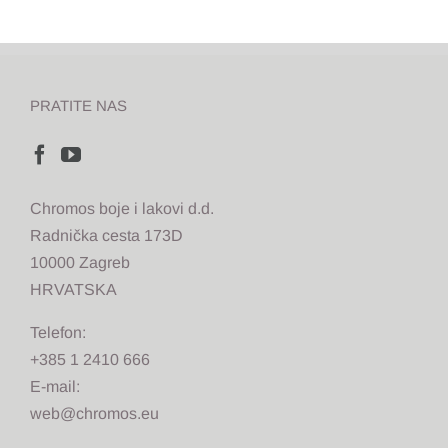
PRATITE NAS
Chromos boje i lakovi d.d.
Radnička cesta 173D
10000 Zagreb
HRVATSKA
Telefon:
+385 1 2410 666
E-mail:
web@chromos.eu