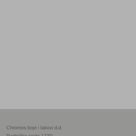
Chromos boje i lakovi d.d.
Radnička cesta 173D