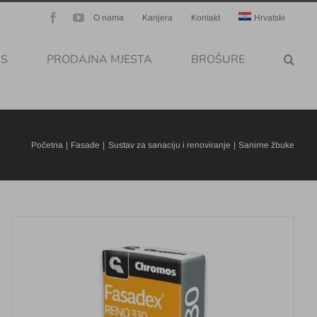
Facebook
YouTube
O nama
Karijera
Kontakt
Hrvatski
KS
PRODAJNA MJESTA
BROŠURE
Početna
Fasade
Sustav za sanaciju i renoviranje
Sanirne žbuke