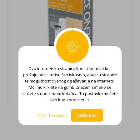
Ova internetska stranica koristi kolačiće koji
pružaju bolje korisničko iskustvo, analizu stranice
te mogućnost ciljanog oglašavanja na internetu.
Fasadex Reno 320
Molimo kliknite na gumb „Slažem se“ ako se
slažete s upotrebom kolačića. Tu postavku možete
bilo kada promijeniti.
Više
|
Postavke
Slažem se