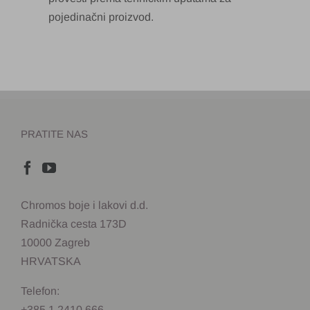
pojedinačni proizvod.
PRATITE NAS
Chromos boje i lakovi d.d.
Radnička cesta 173D
10000 Zagreb
HRVATSKA
Telefon:
+385 1 2410 666