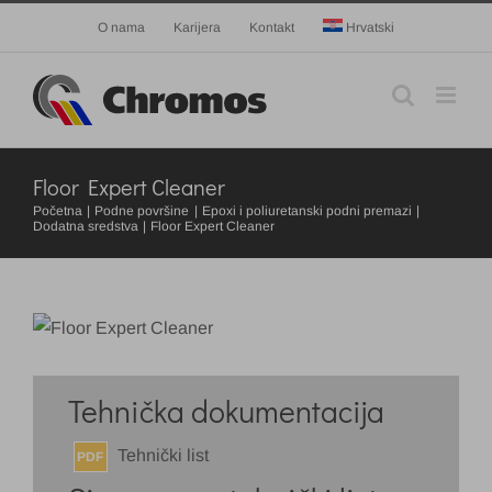
Skip
O nama
Karijera
Kontakt
Hrvatski
to
content
Floor Expert Cleaner
Početna
Podne površine
Epoxi i poliuretanski podni premazi
Dodatna sredstva
Floor Expert Cleaner
Tehnička dokumentacija
Tehnički list
PDF