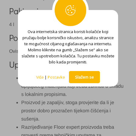
Pakiranje:
4 l
Ova internetska stranica koristi kolačiće koji
Potrošnja:
pružaju bolje korisničko iskustvo, analizu stranice
te mogućnost ciljanog oglašavanja na internetu.
Molimo kliknite na gumb „Slažem se“ ako se
Ovisi o načinu aplikacije.
slažete s upotrebom kolačića. Tu postavku možete
Upute za upotrebu:
bilo kada promijeniti.
Više
|
Postavke
Slažem se
Alat za nanošenje treba očistiti uz pomoć
upijajućeg materijala koji treba zbrinuti u skladu
s lokalnim propisima.
Proizvod je zapaljiv, stoga provjerite da li je
prostor dobro prozračen tijekom čišćenja i
sušenja.
Razrijeđivanje Floor expert proizvoda treba
provesti prema tehničkim uputama za