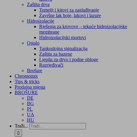
Zaštita drva
Temelji i kitovi za zaglađivanje
Završne lak boje, lakovi i lazure
Hidroizolacije
Rješenja za krovove – tekuće hidroizolacijske
membrane
Hidroizolacijski mortovi
Ostalo
Tankoslojna signalizacija
Zaštita za bazene
Ljepila za drvo i podne obloge
Razrjeđivači
Brošure
Chromomix
Tips & tricks
Prodajna mjesta
BROŠURE
DE
BG
PL
UA
HU
Traži...