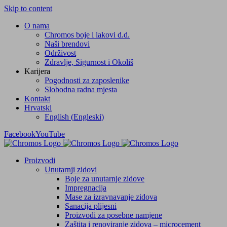
Skip to content
O nama
Chromos boje i lakovi d.d.
Naši brendovi
Održivost
Zdravlje, Sigurnost i Okoliš
Karijera
Pogodnosti za zaposlenike
Slobodna radna mjesta
Kontakt
Hrvatski
English
(
Engleski
)
Facebook
YouTube
Proizvodi
Unutarnji zidovi
Boje za unutarnje zidove
Impregnacija
Mase za izravnavanje zidova
Sanacija plijesni
Proizvodi za posebne namjene
Zaštita i renoviranje zidova – microcement