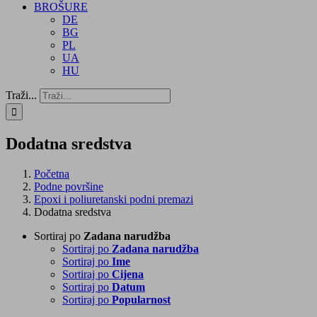
BROŠURE
DE
BG
PL
UA
HU
Traži...
Dodatna sredstva
Početna
Podne površine
Epoxi i poliuretanski podni premazi
Dodatna sredstva
Sortiraj po
Zadana narudžba
Sortiraj po
Zadana narudžba
Sortiraj po
Ime
Sortiraj po
Cijena
Sortiraj po
Datum
Sortiraj po
Popularnost