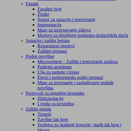
Fasade
Fasadne boje
Žbuke
Sustav za sanaciju i renoviranje
Impregnacija
Mase za izravnavanje zidova
Mortovi za lijepljenje toplinsko-izolacijskih ploča
Sanacija i zaštita betona
Reparaturni mortovi
Zaštitni premazi
Podne površine
Microcement – Zaštita i renoviranje podova
Parketni asortiman
Ulja za parkete i terase
Epoxi i poliuretanski podni premazi
Mase za izravnanje i zaglađivanje podnih
površina
Proizvodi za ugradnju keramike
Hidroizolacije
Ljepila za keramiku
Zaštita metala
Temelji
Završne lak boje
Sredstva za skidanje korozije, starih lak boja i
lakova