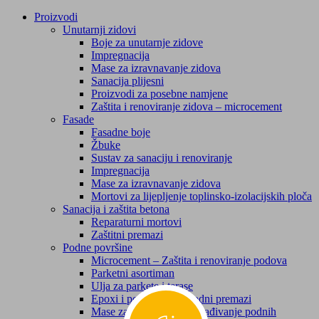
Proizvodi
Unutarnji zidovi
Boje za unutarnje zidove
Impregnacija
Mase za izravnavanje zidova
Sanacija plijesni
Proizvodi za posebne namjene
Zaštita i renoviranje zidova – microcement
Fasade
Fasadne boje
Žbuke
Sustav za sanaciju i renoviranje
Impregnacija
Mase za izravnavanje zidova
Mortovi za lijepljenje toplinsko-izolacijskih ploča
Sanacija i zaštita betona
Reparaturni mortovi
Zaštitni premazi
Podne površine
Microcement – Zaštita i renoviranje podova
Parketni asortiman
Ulja za parkete i terase
Epoxi i poliuretanski podni premazi
Mase za izravnanje i zaglađivanje podnih