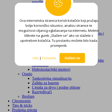
površina
Proizvodi za ugradnju keramike
Hidroizolacije
Ljepila za keramiku
Zaštita metala
Ova internetska stranica koristi kolačiće koji pružaju
Temelji
bolje korisničko iskustvo, analizu stranice te
Završne lak boje
mogućnost ciljanog oglašavanja na internetu. Molimo
Sredstva za skidanje korozije, starih lak boja i
kliknite na gumb „Slažem se“ ako se slažete s
lakova
upotrebom kolačića. Tu postavku možete bilo kada
Zaštita drva
promijeniti.
Temelji i kitovi za zaglađivanje
Završne lak boje, lakovi i lazure
Hidroizolacije
Više
|
Postavke
Slažem se
Rješenja za krovove – tekuće hidroizolacijske
membrane
Hidroizolacijski mortovi
Ostalo
Tankoslojna signalizacija
Zaštita za bazene
Ljepila za drvo i podne obloge
Razrjeđivači
Brošure
Chromomix
Tips & tricks
Prodajna mjesta