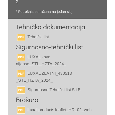
2
* Potrošnja se računa na jedan sloj
Tehnička dokumentacija
Tehnički list
PDF
Sigurnosno-tehnički list
LUXAL - sve
PDF
nijanse_STL_HZTA_2024_
LUXAL ZLATNI_430513
PDF
_STL_HZTA_2024_
Sigurnosno Tehnički list S i B
PDF
Brošura
Luxal products leaflet_HR_02_web
PDF