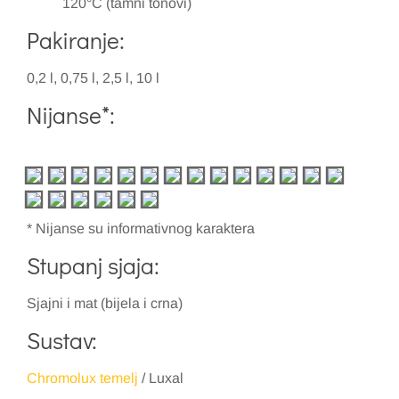
120°C (tamni tonovi)
Pakiranje:
0,2 l, 0,75 l, 2,5 l, 10 l
Nijanse*:
* Nijanse su informativnog karaktera
Stupanj sjaja:
Sjajni i mat (bijela i crna)
Sustav:
Chromolux temelj
/ Luxal