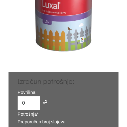
Izračun potrošnje:
Površina
2
m
Potrošnja*
Preporučen broj slojeva: