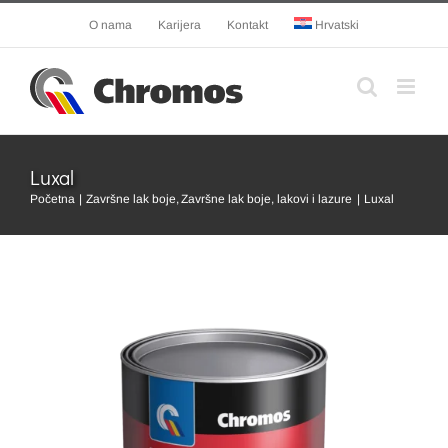
Skip
O nama
Karijera
Kontakt
Hrvatski
to
content
Luxal
Početna
Završne lak boje
Završne lak boje, lakovi i lazure
Luxal