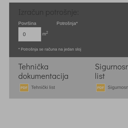
Izračun potrošnje:
Površina
Potrošnja*
2
m
* Potrošnja se računa na jedan sloj
Tehnička
Sigurnosn
dokumentacija
list
Tehnički list
Sigurnosno
PDF
PDF