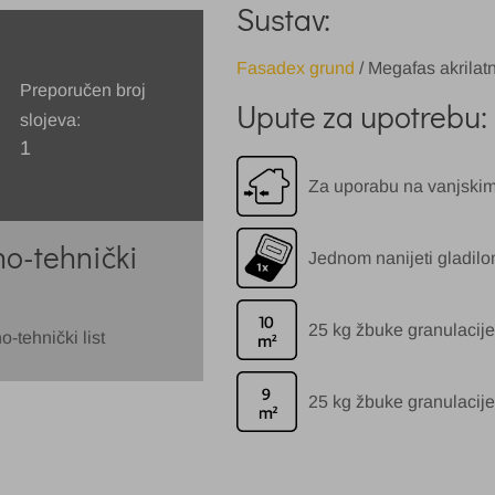
Sustav:
Fasadex grund
/ Megafas akrilat
Preporučen broj
Upute za upotrebu:
slojeva:
1
Za uporabu na vanjskim
o-tehnički
Jednom nanijeti gladil
25 kg žbuke granulacije
-tehnički list
25 kg žbuke granulacije