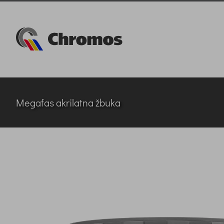
Skip
to
content
Megafas akrilatna žbuka