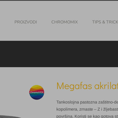
PROIZVODI
CHROMOMIX
TIPS & TRIC
Megafas akrila
Tankoslojna pastozna zaštitno-de
kopolimera, zrnaste – Z i žljebast
površina. Koristi se kao gotova 