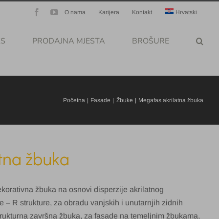
Facebook
YouTube
O nama
Karijera
Kontakt
Hrvatski
KS
PRODAJNA MJESTA
BROŠURE
Početna
Fasade
Žbuke
Megafas akrilatna žbuka
tna žbuka
korativna žbuka na osnovi disperzije akrilatnog
e – R strukture, za obradu vanjskih i unutarnjih zidnih
strukturna završna žbuka, za fasade na temeljnim žbukama,