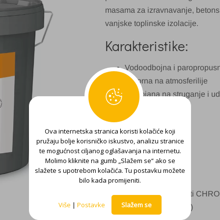
masama za izravnavanje, betonsk
vanjske toplinske izolacije.
Karakteristike:
Vodoodbojna i paropropus
Otporna na atmosferilije
Postojana na struganje i ud
Elastična
Pakiranje:
Ova internetska stranica koristi kolačiće koji
pružaju bolje korisničko iskustvo, analizu stranice
te mogućnost ciljanog oglašavanja na internetu.
25 kg
Molimo kliknite na gumb „Slažem se“ ako se
Nijanse:
slažete s upotrebom kolačića. Tu postavku možete
bilo kada promijeniti.
Pastelni tonovi iz ton kart
Više
|
Postavke
Slažem se
(CHROMOMIX SUSTAV)