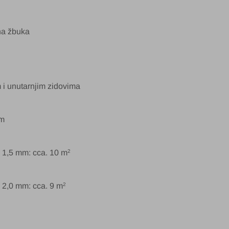
na žbuka
 i unutarnjim zidovima
om
 1,5 mm: cca. 10 m
2
 2,0 mm: cca. 9 m
2