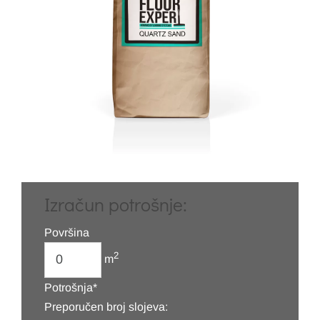
Izračun potrošnje:
Površina
2
m
Potrošnja*
Preporučen broj slojeva: