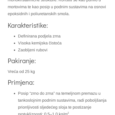
mortovima te kao posip u podnim sustavima na osnovi
epoksidnih i poliuretanskih smola.
Karakteristike:
Definirana podjela zrna
Visoka kemijska čistoća
Zaobljeni rubovi
Pakiranje:
Vreća od 25 kg
Primjena:
Posip “zrno do zrna” na temeljnom premazu u
tankoslojnim podnim sustavima, radi poboljšanja
prionljivosti sljedećeg sloja te postizanje
2
protukliznosti: 0.5–1.0 kg/m