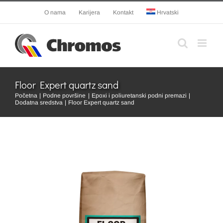
Skip
O nama
Karijera
Kontakt
Hrvatski
to
content
Floor Expert quartz sand
Početna
Podne površine
Epoxi i poliuretanski podni premazi
Dodatna sredstva
Floor Expert quartz sand