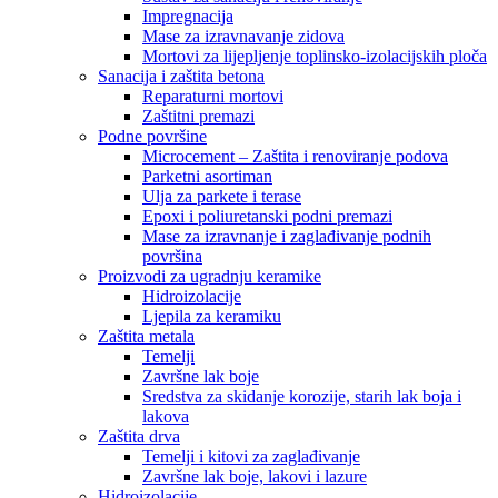
Impregnacija
Mase za izravnavanje zidova
Mortovi za lijepljenje toplinsko-izolacijskih ploča
Sanacija i zaštita betona
Reparaturni mortovi
Zaštitni premazi
Podne površine
Microcement – Zaštita i renoviranje podova
Parketni asortiman
Ulja za parkete i terase
Epoxi i poliuretanski podni premazi
Mase za izravnanje i zaglađivanje podnih
površina
Proizvodi za ugradnju keramike
Hidroizolacije
Ljepila za keramiku
Zaštita metala
Temelji
Završne lak boje
Sredstva za skidanje korozije, starih lak boja i
lakova
Zaštita drva
Temelji i kitovi za zaglađivanje
Završne lak boje, lakovi i lazure
Hidroizolacije