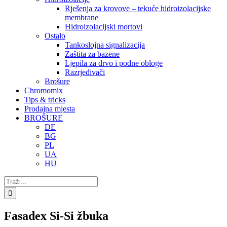
Rješenja za krovove – tekuće hidroizolacijske
membrane
Hidroizolacijski mortovi
Ostalo
Tankoslojna signalizacija
Zaštita za bazene
Ljepila za drvo i podne obloge
Razrjeđivači
Brošure
Chromomix
Tips & tricks
Prodajna mjesta
BROŠURE
DE
BG
PL
UA
HU
Traži...
Fasadex Si-Si žbuka