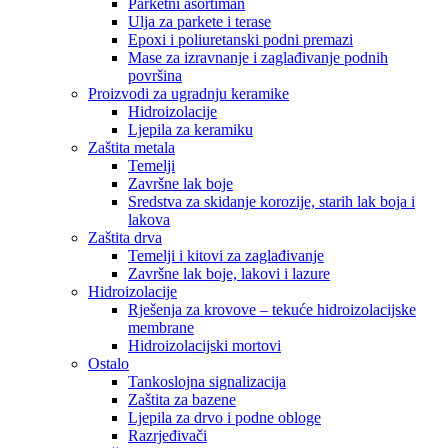
Parketni asortiman
Ulja za parkete i terase
Epoxi i poliuretanski podni premazi
Mase za izravnanje i zaglađivanje podnih
površina
Proizvodi za ugradnju keramike
Hidroizolacije
Ljepila za keramiku
Zaštita metala
Temelji
Završne lak boje
Sredstva za skidanje korozije, starih lak boja i
lakova
Zaštita drva
Temelji i kitovi za zaglađivanje
Završne lak boje, lakovi i lazure
Hidroizolacije
Rješenja za krovove – tekuće hidroizolacijske
membrane
Hidroizolacijski mortovi
Ostalo
Tankoslojna signalizacija
Zaštita za bazene
Ljepila za drvo i podne obloge
Razrjeđivači