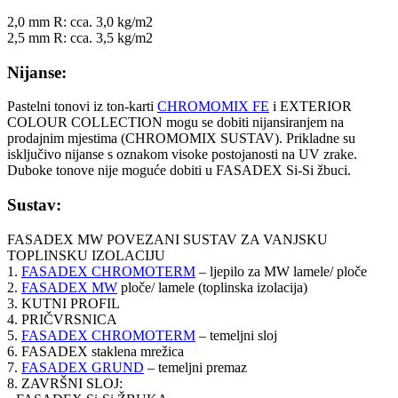
2,0 mm R: cca. 3,0 kg/m2
2,5 mm R: cca. 3,5 kg/m2
Nijanse:
Pastelni tonovi iz ton-karti
CHROMOMIX FE
i EXTERIOR
COLOUR COLLECTION mogu se dobiti nijansiranjem na
prodajnim mjestima (CHROMOMIX SUSTAV). Prikladne su
isključivo nijanse s oznakom visoke postojanosti na UV zrake.
Duboke tonove nije moguće dobiti u FASADEX Si-Si žbuci.
Sustav:
FASADEX MW POVEZANI SUSTAV ZA VANJSKU
TOPLINSKU IZOLACIJU
1.
FASADEX CHROMOTERM
– ljepilo za MW lamele/ ploče
2.
FASADEX MW
ploče/ lamele (toplinska izolacija)
3. KUTNI PROFIL
4. PRIČVRSNICA
5.
FASADEX CHROMOTERM
– temeljni sloj
6. FASADEX staklena mrežica
7.
FASADEX GRUND
– temeljni premaz
8. ZAVRŠNI SLOJ: