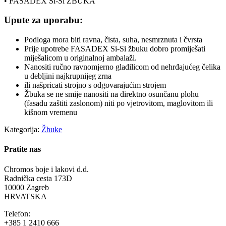
• FASADEX Si-Si ŽBUKA
Upute za uporabu:
Podloga mora biti ravna, čista, suha, nesmrznuta i čvrsta
Prije upotrebe FASADEX Si-Si žbuku dobro promiješati
miješalicom u originalnoj ambalaži.
Nanositi ručno ravnomjerno gladilicom od nehrđajućeg čelika
u debljini najkrupnijeg zrna
ili našpricati strojno s odgovarajućim strojem
Žbuka se ne smije nanositi na direktno osunčanu plohu
(fasadu zaštiti zaslonom) niti po vjetrovitom, maglovitom ili
kišnom vremenu
Kategorija:
Žbuke
Pratite nas
Chromos boje i lakovi d.d.
Radnička cesta 173D
10000 Zagreb
HRVATSKA
Telefon:
+385 1 2410 666