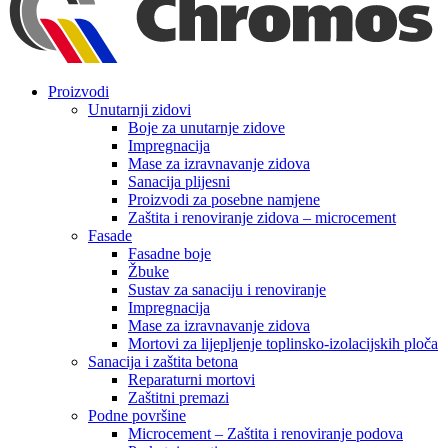
Proizvodi
Unutarnji zidovi
Boje za unutarnje zidove
Impregnacija
Mase za izravnavanje zidova
Sanacija plijesni
Proizvodi za posebne namjene
Zaštita i renoviranje zidova – microcement
Fasade
Fasadne boje
Žbuke
Sustav za sanaciju i renoviranje
Impregnacija
Mase za izravnavanje zidova
Mortovi za lijepljenje toplinsko-izolacijskih ploča
Sanacija i zaštita betona
Reparaturni mortovi
Zaštitni premazi
Podne površine
Microcement – Zaštita i renoviranje podova