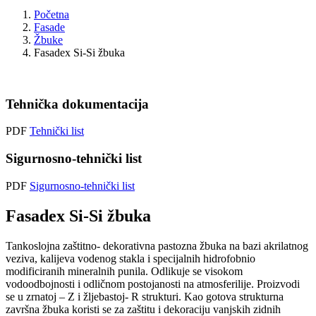
Početna
Fasade
Žbuke
Fasadex Si-Si žbuka
Tehnička dokumentacija
PDF
Tehnički list
Sigurnosno-tehnički list
PDF
Sigurnosno-tehnički list
Fasadex Si-Si žbuka
Tankoslojna zaštitno- dekorativna pastozna žbuka na bazi akrilatnog
veziva, kalijeva vodenog stakla i specijalnih hidrofobnio
modificiranih mineralnih punila. Odlikuje se visokom
vodoodbojnosti i odličnom postojanosti na atmosferilije. Proizvodi
se u zrnatoj – Z i žljebastoj- R strukturi. Kao gotova strukturna
završna žbuka koristi se za zaštitu i dekoraciju vanjskih zidnih