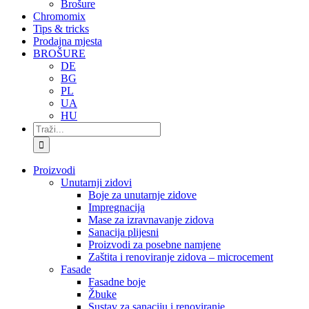
Brošure
Chromomix
Tips & tricks
Prodajna mjesta
BROŠURE
DE
BG
PL
UA
HU
Traži...
Proizvodi
Unutarnji zidovi
Boje za unutarnje zidove
Impregnacija
Mase za izravnavanje zidova
Sanacija plijesni
Proizvodi za posebne namjene
Zaštita i renoviranje zidova – microcement
Fasade
Fasadne boje
Žbuke
Sustav za sanaciju i renoviranje