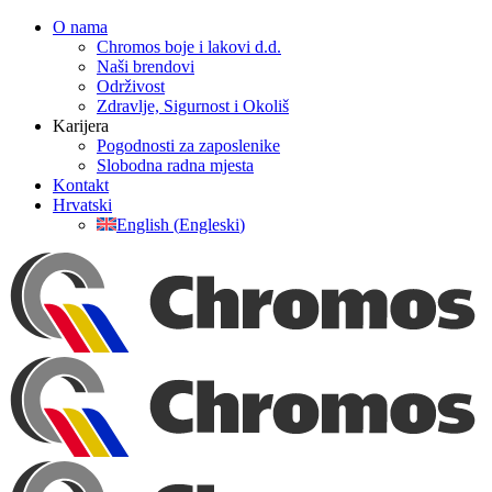
Skip
O nama
to
Chromos boje i lakovi d.d.
content
Naši brendovi
Održivost
Zdravlje, Sigurnost i Okoliš
Karijera
Pogodnosti za zaposlenike
Slobodna radna mjesta
Kontakt
Hrvatski
English
(
Engleski
)
Facebook
YouTube