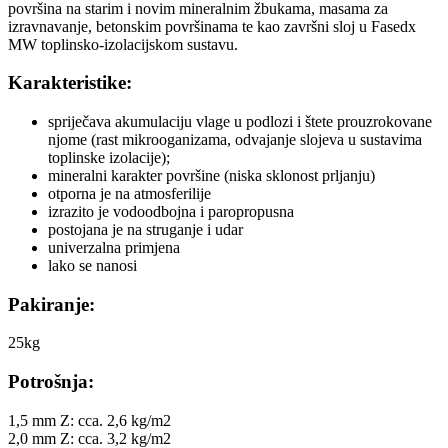
površina na starim i novim mineralnim žbukama, masama za
izravnavanje, betonskim površinama te kao završni sloj u Fasedx
MW toplinsko-izolacijskom sustavu.
Karakteristike:
spriječava akumulaciju vlage u podlozi i štete prouzrokovane
njome (rast mikrooganizama, odvajanje slojeva u sustavima
toplinske izolacije);
mineralni karakter površine (niska sklonost prljanju)
otporna je na atmosferilije
izrazito je vodoodbojna i paropropusna
postojana je na struganje i udar
univerzalna primjena
lako se nanosi
Pakiranje:
25kg
Potrošnja:
1,5 mm Z: cca. 2,6 kg/m2
2,0 mm Z: cca. 3,2 kg/m2